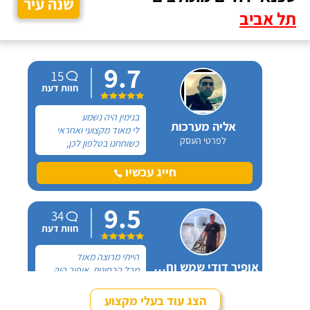
שנה עיר
תל אביב
9.7
15
חוות דעת
בנימין היה נשמע
אליה מערכות
לי מאוד מקצועי ואחראי
לפרטי העסק
כשוחחנו בטלפון לכן,
הזמנתי אותו להחלפת דוד
שמש וקולטים בבניין בו אני
חייג עכשיו
גרה והוא אכן נתן שירות
חבל על הזמן! הוא ביצע
9.5
עבודה נקייה ומסודרת.
34
חוות דעת
הייתי מרוצה מאוד
אופיר דודי שמש וחשמל
מכל הבחינות, אופיר היה
לפרטי העסק
מאוד נחמד, בא לפני
לראות את המיקום של
הצג עוד בעלי מקצוע
ההתקנה, המחיר היה הוגן