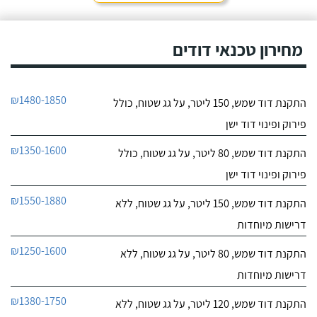
חייג עכשיו
מאוד. נתן מילה ועמד בה
מכל הבחינות, ביצע עבודה
9.6
מקצועית היה אמין מאוד,
מחירון טכנאי דודים
107
הגיע בשעות שהיה לי נוח,
חוות דעת
היה לארג' והשאיר נקי
ומסודר - מומלץ בחום!
קיבלתי מחברת "שביט
שביט דודי שמש וחשמל בע"מ
₪1480-1850
התקנת דוד שמש, 150 ליטר, על גג שטוח, כולל
דודי שמש" שירות טוב,
לפרטי העסק
מהיר ומקצועי. הזמנתי
פירוק ופינוי דוד ישן
אותם לא מזמן, כשהתפוצץ
לי הדוד שמש של הדירה.
חייג עכשיו
₪1350-1600
התקנת דוד שמש, 80 ליטר, על גג שטוח, כולל
פירוק ופינוי דוד ישן
₪1550-1880
התקנת דוד שמש, 150 ליטר, על גג שטוח, ללא
דרישות מיוחדות
₪1250-1600
התקנת דוד שמש, 80 ליטר, על גג שטוח, ללא
דרישות מיוחדות
₪1380-1750
התקנת דוד שמש, 120 ליטר, על גג שטוח, ללא