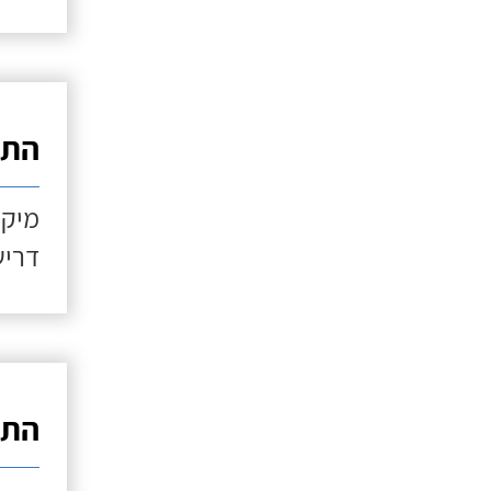
התקנ
מיקו
דריש
התקנ