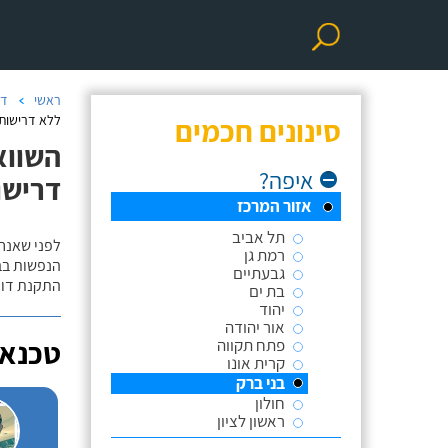
ראשי
דו
סינונים חכמים
ללא דרישות 
השווא
איפה?
דרישו
אזור המרכז
תל אביב
לפני שאנח
רמת גן
הנפשות בב
גבעתיים
התקנת דוד
בת ים
יהוד
אור יהודה
טכנאי
פתח תקווה
קרית אונו
בני ברק
חולון
ראשון לציון