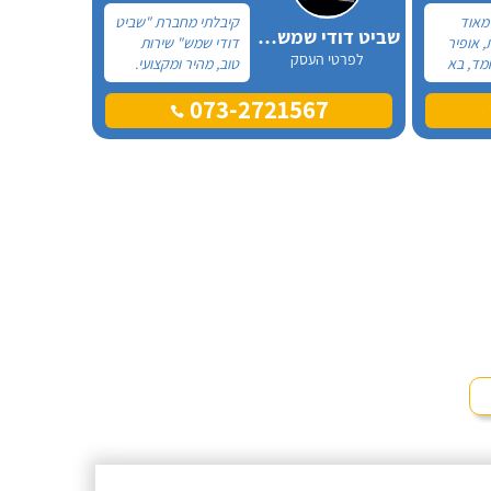
 מאוד
קיבלתי מחברת "שביט
שביט דודי שמש וחשמל בע"מ
, אופיר
דודי שמש" שירות
לפרטי העסק
מד, בא
טוב, מהיר ומקצועי.
את
הזמנתי אותם לא
073-2721567
ההתקנה,
מזמן, כשהתפוצץ לי
גן מאוד.
הדוד שמש של
מד בה
הדירה.
, ביצע
ית היה
גיע
י נוח,
שאיר נקי
מלץ בחום!