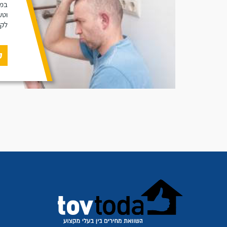
במא
וטע
לקו
ק