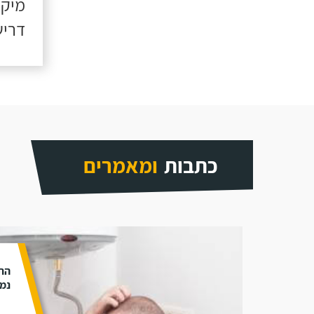
מיקו
דריש
כתבות
ומאמרים
התק
נמנ