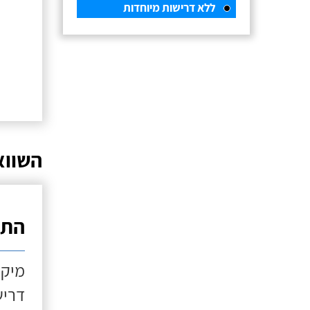
ללא דרישות מיוחדות
השווא
התקנ
מיקו
דריש