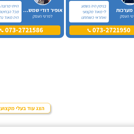
בנימין היה נשמע
הייתי מרוצה
 מערכות
אופיר דודי שמש וחשמל
לי מאוד מקצועי
מכל הבחינות
טי העסק
לפרטי העסק
ואחראי כשוחחנו
היה מאוד נח
בטלפון לכן, הזמנתי
לפני לראות 
073-2721586
073-2721950
אותו להחלפת דוד
המיקום של 
שמש וקולטים בבניין בו
המחיר היה הו
אני גרה והוא אכן נתן
נתן מילה וע
שירות חבל על הזמן!
מכל הבחינות
הוא ביצע עבודה נקייה
עבודה מקצוע
ומסודרת.
אמין מאוד, ה
בשעות שהיה ל
היה לארג' וה
ומסודר - מו
הצג עוד בעלי מקצוע