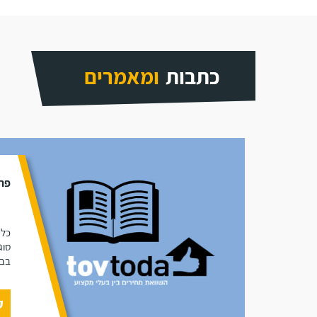
כתבות
ומאמרים
פתר
כל 
סוג
בבי
ק