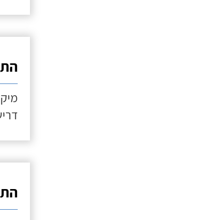
התקנ
מיקו
דריש
התקנ