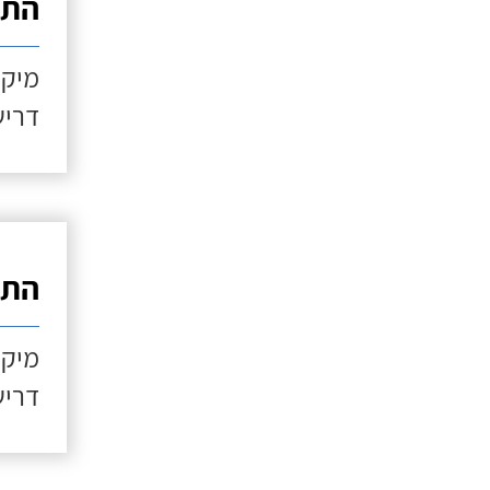
התקנ
מיקו
דריש
התקנ
מיקו
דריש