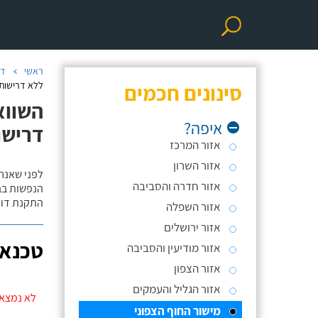
ראשי
דו
סינונים חכמים
ללא דרישות 
השווא
איפה?
דרישו
אזור המרכז
אזור השרון
לפני שאנח
אזור חדרה והסביבה
הנפשות בב
התקנת דוד
אזור השפלה
אזור ירושלים
טכנאי
אזור מודיעין והסביבה
אזור הצפון
אזור הגליל והעמקים
לא נמצאו
מישור החוף הצפוני