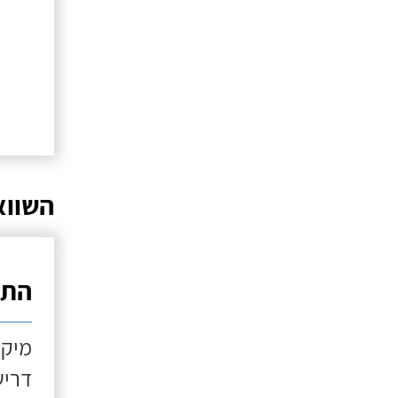
השווא
התקנ
מיקו
דריש