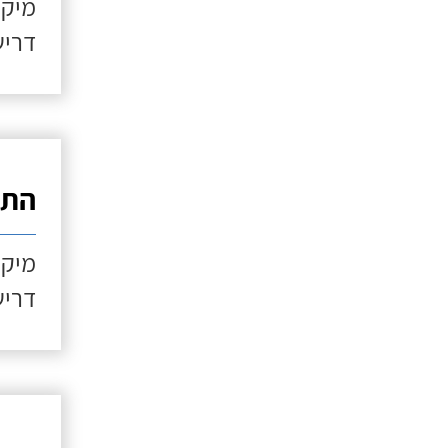
מיקו
דריש
התקנ
מיקו
דריש