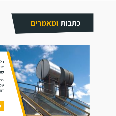
כתבות
ומאמרים
כל 
דוד
שמ
במא
שמש
דוד
ק