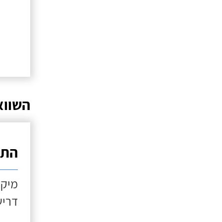
השווא
התקנ
מיקו
דריש