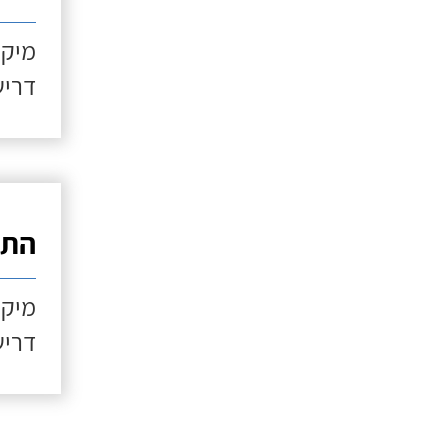
מיקו
דריש
התקנ
מיקו
דריש