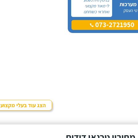
 מערכות
לי מאוד מקצועי
טי העסק
ואחראי כשוחחנו
בטלפון לכן, הזמנתי
073-2721950
אותו להחלפת דוד
שמש וקולטים בבניין בו
אני גרה והוא אכן נתן
שירות חבל על הזמן!
הוא ביצע עבודה נקייה
ומסודרת.
הצג עוד בעלי מקצוע
מחירון טכנאי דודים