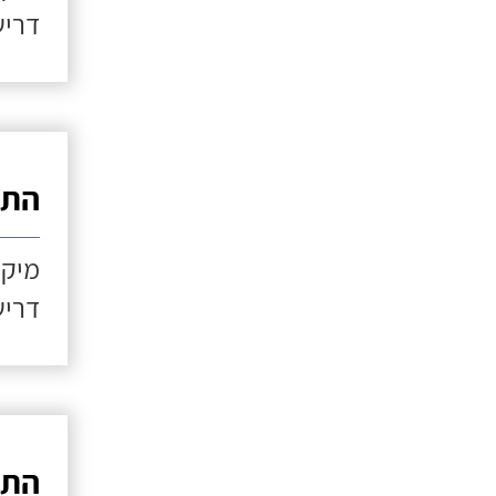
דריש
התקנ
מיקו
דריש
התקנ