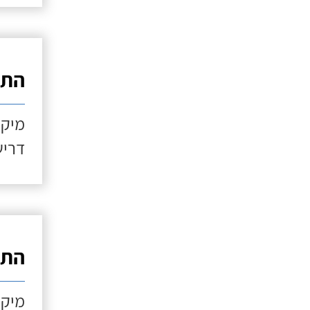
התקנ
מיקו
דריש
התקנ
מיקו