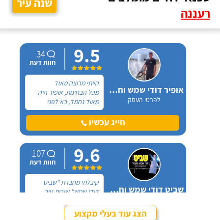
שנה עיר
רעננה
9.5
34
חוות דעת
הייתי מרוצה מאוד
אופיר דודי שמש וחשמל
מכל הבחינות, אופיר היה
לפרטי העסק
מאוד נחמד, בא לפני
לראות את המיקום של
ההתקנה, המחיר היה הוגן
חייג עכשיו
מאוד. נתן מילה ועמד בה
מכל הבחינות, ביצע עבודה
9.6
מקצועית היה אמין מאוד,
107
הגיע בשעות שהיה לי נוח,
חוות דעת
היה לארג' והשאיר נקי
ומסודר - מומלץ בחום!
קיבלתי מחברת "שביט
שביט דודי שמש וחשמל בע"מ
דודי שמש" שירות טוב,
לפרטי העסק
מהיר ומקצועי. הזמנתי
אותם לא מזמן, כשהתפוצץ
הצג עוד בעלי מקצוע
לי הדוד שמש של הדירה.