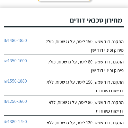
חייג עכשיו
מאוד. נתן מילה ועמד בה
מכל הבחינות, ביצע עבודה
9.6
מקצועית היה אמין מאוד,
מחירון טכנאי דודים
107
הגיע בשעות שהיה לי נוח,
חוות דעת
היה לארג' והשאיר נקי
ומסודר - מומלץ בחום!
קיבלתי מחברת "שביט
שביט דודי שמש וחשמל בע"מ
₪1480-1850
התקנת דוד שמש, 150 ליטר, על גג שטוח, כולל
דודי שמש" שירות טוב,
לפרטי העסק
מהיר ומקצועי. הזמנתי
פירוק ופינוי דוד ישן
אותם לא מזמן, כשהתפוצץ
לי הדוד שמש של הדירה.
חייג עכשיו
₪1350-1600
התקנת דוד שמש, 80 ליטר, על גג שטוח, כולל
פירוק ופינוי דוד ישן
₪1550-1880
התקנת דוד שמש, 150 ליטר, על גג שטוח, ללא
דרישות מיוחדות
₪1250-1600
התקנת דוד שמש, 80 ליטר, על גג שטוח, ללא
דרישות מיוחדות
₪1380-1750
התקנת דוד שמש, 120 ליטר, על גג שטוח, ללא