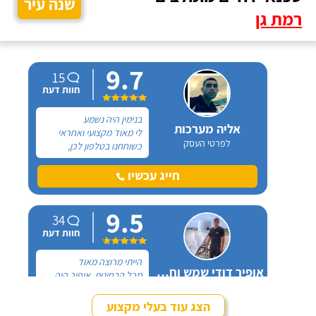
שנה עיר
רמת גן
9.7
15
חוות דעת
בנימין היה נשמע
אליה מערכות
לי מאוד מקצועי ואחראי
לפרטי העסק
כשוחחנו בטלפון לכן,
הזמנתי אותו להחלפת דוד
שמש וקולטים בבניין בו אני
חייג עכשיו
גרה והוא אכן נתן שירות
חבל על הזמן! הוא ביצע
9.5
עבודה נקייה ומסודרת.
34
חוות דעת
הייתי מרוצה מאוד
אופיר דודי שמש וחשמל
מכל הבחינות, אופיר היה
לפרטי העסק
מאוד נחמד, בא לפני
לראות את המיקום של
הצג עוד בעלי מקצוע
ההתקנה, המחיר היה הוגן