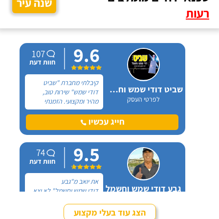
שנה עיר
רעות
9.6
107
חוות דעת
קיבלתי מחברת "שביט
שביט דודי שמש וחשמל בע"מ
דודי שמש" שירות טוב,
לפרטי העסק
מהיר ומקצועי. הזמנתי
אותם לא מזמן, כשהתפוצץ
לי הדוד שמש של הדירה.
חייג עכשיו
9.5
74
חוות דעת
את יואב מ"גבע
גבע דודי שמש וחשמל
דודי שמש וחשמל" לא יצא
לפרטי העסק
לי לפגוש פנים מול פנים,
כל ההתקשרות איתו הייתה
הצג עוד בעלי מקצוע
דרך הטלפון. מדובר בדוד