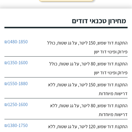
חייג עכשיו
שמש של אמא שלי - אשה
מבוגרת שנתקעה ללא מים
9.6
חמים.
מחירון טכנאי דודים
17
חוות דעת
אני מאוד מרוצה
כרומגן דודי שמש
₪1480-1850
התקנת דוד שמש, 150 ליטר, על גג שטוח, כולל
מהשירות של חברת "טל
לפרטי העסק
סחר" וממליץ עליהם מכל
פירוק ופינוי דוד ישן
הלב! פניתי אליהם לצורך
החלפת דוד שמש ללא
חייג עכשיו
₪1350-1600
התקנת דוד שמש, 80 ליטר, על גג שטוח, כולל
קולט, יצרתי קשר טלפונית
וענה לי בחור חביב בשם
פירוק ופינוי דוד ישן
דניאל, הוא היה מקסים
ואדיב וכבר מהרגע הראשון
₪1550-1880
התקנת דוד שמש, 150 ליטר, על גג שטוח, ללא
התרשמתי ממנו לטובה.
דרישות מיוחדות
₪1250-1600
התקנת דוד שמש, 80 ליטר, על גג שטוח, ללא
דרישות מיוחדות
₪1380-1750
התקנת דוד שמש, 120 ליטר, על גג שטוח, ללא