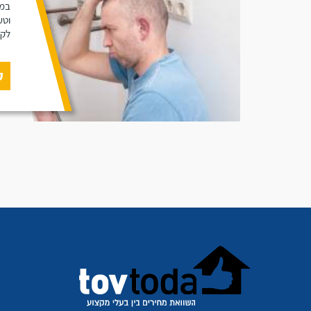
במא
וטע
לקו
ק