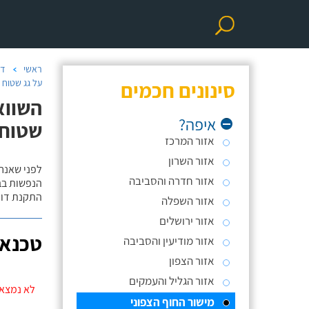
ראשי
דו
סינונים חכמים
על גג שטוח 
השווא
איפה?
שטוח,
אזור המרכז
אזור השרון
לפני שאנח
אזור חדרה והסביבה
הנפשות בב
התקנת דוד
אזור השפלה
אזור ירושלים
טכנאי
אזור מודיעין והסביבה
אזור הצפון
אזור הגליל והעמקים
לא נמצאו
מישור החוף הצפוני