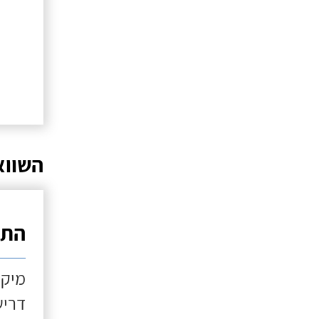
השווא
התקנ
מיקו
דריש