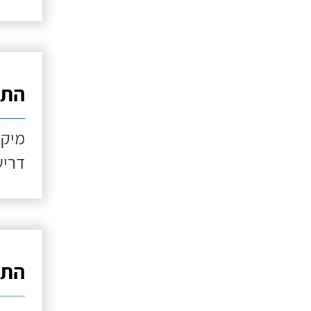
התקנ
מיקו
דריש
התקנ