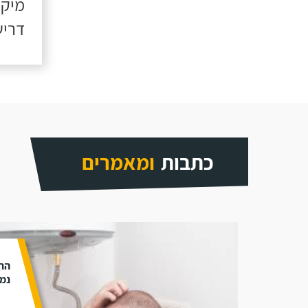
מיקו
דריש
כתבות
ומאמרים
התק
נמנ