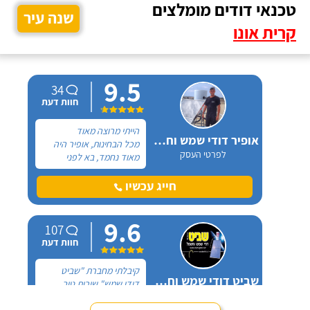
טכנאי דודים מומלצים
שנה עיר
קרית אונו
9.5
34
חוות דעת
הייתי מרוצה מאוד
אופיר דודי שמש וחשמל
מכל הבחינות, אופיר היה
לפרטי העסק
מאוד נחמד, בא לפני
לראות את המיקום של
ההתקנה, המחיר היה הוגן
חייג עכשיו
מאוד. נתן מילה ועמד בה
מכל הבחינות, ביצע עבודה
9.6
מקצועית היה אמין מאוד,
107
הגיע בשעות שהיה לי נוח,
חוות דעת
היה לארג' והשאיר נקי
ומסודר - מומלץ בחום!
קיבלתי מחברת "שביט
שביט דודי שמש וחשמל בע"מ
דודי שמש" שירות טוב,
לפרטי העסק
מהיר ומקצועי. הזמנתי