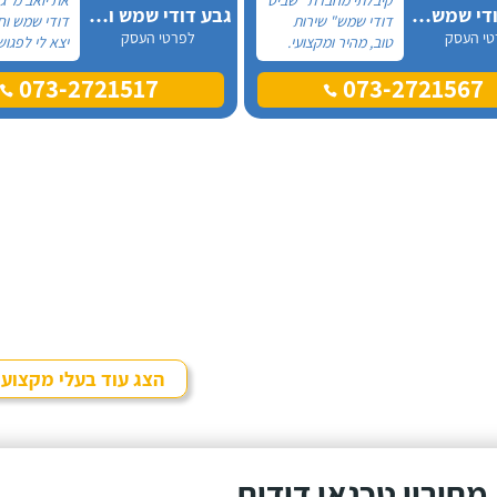
שביט דודי שמש וחשמל בע"מ
גבע דודי שמש וחשמל
דודי שמש" שירות
דודי שמש ו
טי העסק
לפרטי העסק
טוב, מהיר ומקצועי.
יצא לי לפגוש
הזמנתי אותם לא
מול פנים, כל
073-2721517
073-2721567
מזמן, כשהתפוצץ לי
ההתקשרות א
הדוד שמש של
הייתה דרך ה
הדירה.
מדובר בדוד
אמא שלי - 
מבוגרת שנת
מים חמים.
הצג עוד בעלי מקצוע
מחירון טכנאי דודים