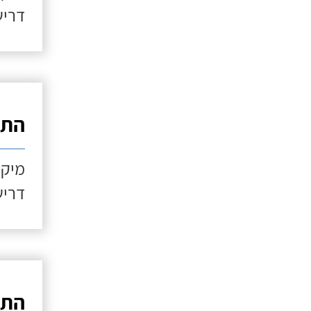
דריש
התקנ
מיקו
דריש
התקנ