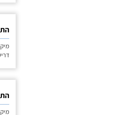
התקנ
מיקו
דריש
התקנ
מיקו