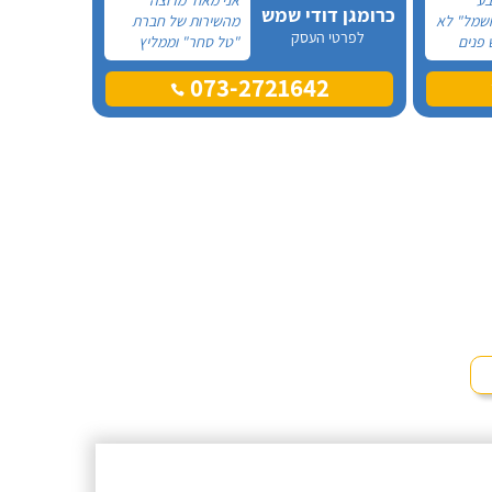
כרומגן דודי שמש
חשמל" לא
מהשירות של חברת
לפרטי העסק
 פנים
"טל סחר" וממליץ
עליהם מכל הלב!
073-2721642
יתו
פניתי אליהם לצורך
טלפון.
החלפת דוד שמש
 שמש של
ללא קולט, יצרתי קשר
אשה
טלפונית וענה לי בחור
קעה ללא
חביב בשם דניאל, הוא
היה מקסים ואדיב
וכבר מהרגע הראשון
התרשמתי ממנו
לטובה.