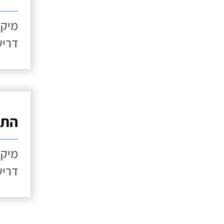
מיקו
דריש
התקנ
מיקו
דריש