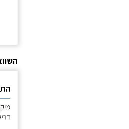
השווא
התקנ
מיקו
דריש