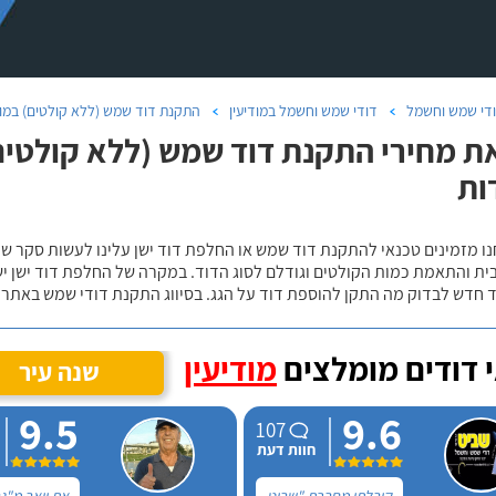
די שמש וחשמל
דודי שמש וחשמל במודיעין
התקנת דוד שמש (ללא קולטים) במוד
ת מחירי התקנת דוד שמש (ללא קולטים)
ות
נו מזמינים טכנאי להתקנת דוד שמש או החלפת דוד ישן עלינו לעשות סקר 
ית והתאמת כמות הקולטים וגודלם לסוג הדוד. במקרה של החלפת דוד ישן י
 חדש לבדוק מה התקן להוספת דוד על הגג. בסיווג התקנת דודי שמש באתר נ
 דודים מומלצים
מודיעין
שנה עיר
9.5
9.6
107
חוות דעת
קיבלתי מחברת "שביט
את יואב מ"ג