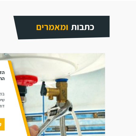
כתבות
ומאמרים
הד
התק
במא
שיש
דוד
ק