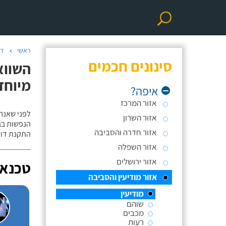
ראשי
דו
סינונים חכמים
השווא
מיוחד
איפה?
אזור המרכז
לפני שאנח
אזור השרון
הנפשות בב
אזור חדרה והסביבה
התקנת דוד
אזור השפלה
אזור ירושלים
טכנאי
אזור מודיעין והסביבה
מודיעין
שוהם
מכבים
רעות