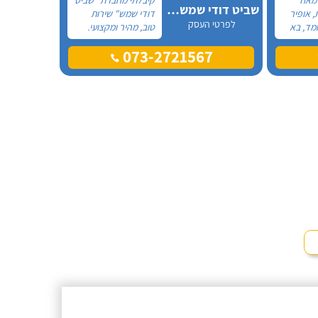
שביט דודי שמש וחשמל בע"מ
, אופיר
דודי שמש" שירות
לפרטי העסק
מד, בא
טוב, מהיר ומקצועי.
את
הזמנתי אותם לא
073-2721567
ההתקנה,
מזמן, כשהתפוצץ לי
גן מאוד.
הדוד שמש של
מד בה
הדירה.
, ביצע
ית היה
גיע
י נוח,
שאיר נקי
מלץ בחום!