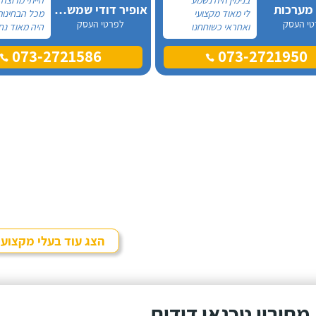
 מערכות
אופיר דודי שמש וחשמל
לי מאוד מקצועי
מכל הבחינות
טי העסק
לפרטי העסק
ואחראי כשוחחנו
היה מאוד נח
בטלפון לכן, הזמנתי
לפני לראות 
073-2721586
073-2721950
אותו להחלפת דוד
המיקום של 
שמש וקולטים בבניין בו
המחיר היה הו
אני גרה והוא אכן נתן
נתן מילה וע
שירות חבל על הזמן!
מכל הבחינות
הוא ביצע עבודה נקייה
עבודה מקצוע
ומסודרת.
אמין מאוד, ה
בשעות שהיה ל
היה לארג' וה
ומסודר - מו
הצג עוד בעלי מקצוע
מחירון טכנאי דודים