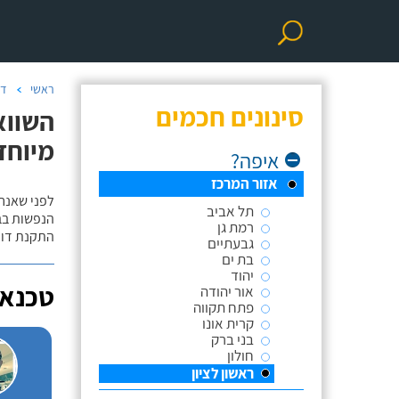
ראשי
דו
סינונים חכמים
השווא
מיוחד
איפה?
אזור המרכז
לפני שאנח
תל אביב
הנפשות בב
רמת גן
התקנת דוד
גבעתיים
בת ים
יהוד
טכנאי
אור יהודה
פתח תקווה
קרית אונו
בני ברק
חולון
ראשון לציון