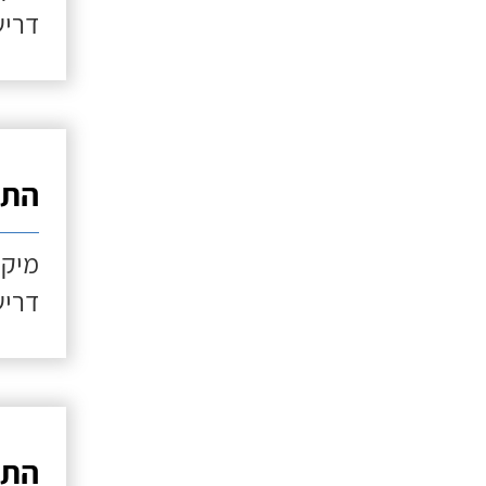
דריש
התקנ
מיקו
דריש
התקנ