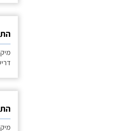
התקנ
מיקו
דריש
התקנ
מיקו