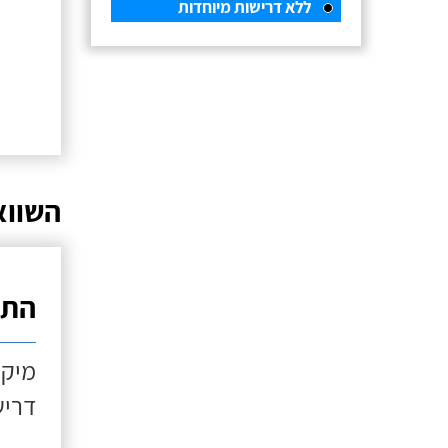
ללא דרישות מיוחדות
השווא
התקנ
מיקו
דריש