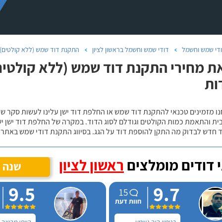
די שמש וחשמל
דודי שמש וחשמל בראשון לציון
התקנת דוד שמש (ללא קולטים) ב
ת מחירי התקנת דוד שמש (ללא קולטים)
ות
נו מזמינים טכנאי להתקנת דוד שמש או החלפת דוד ישן עלינו לעשות סקר 
ית והתאמת כמות הקולטים וגודלם לסוג הדוד. במקרה של החלפת דוד ישן י
 חדש לבדוק מה התקן להוספת דוד על הגג. בסיווג התקנת דודי שמש באתר נ
 דודים מומלצים
ראשון לציון
שנה ע
9.5
9.7
15
חוות דעת
בנימין היה נשמע
הייתי מרוצה