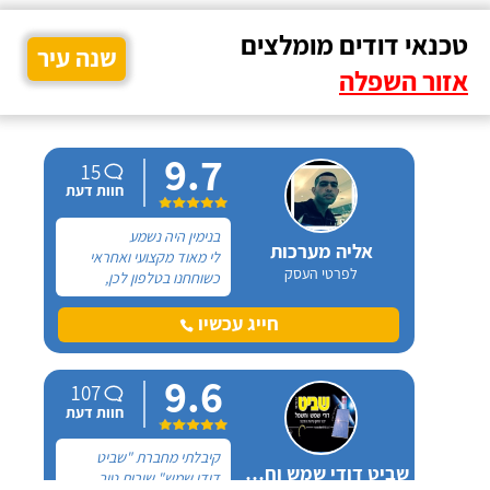
טכנאי דודים מומלצים
שנה עיר
אזור השפלה
9.7
15
חוות דעת
בנימין היה נשמע
אליה מערכות
לי מאוד מקצועי ואחראי
לפרטי העסק
כשוחחנו בטלפון לכן,
הזמנתי אותו להחלפת דוד
שמש וקולטים בבניין בו אני
חייג עכשיו
גרה והוא אכן נתן שירות
חבל על הזמן! הוא ביצע
9.6
עבודה נקייה ומסודרת.
107
חוות דעת
קיבלתי מחברת "שביט
שביט דודי שמש וחשמל בע"מ
דודי שמש" שירות טוב,