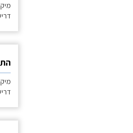
מיקו
דריש
התקנ
מיקו
דריש