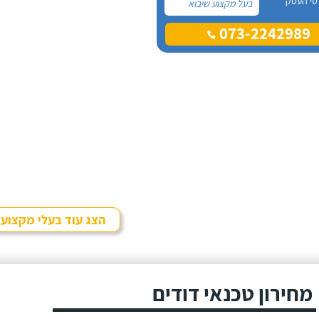
טי העסק
בעל מקצוע שיבוא
לתקן, כתבתי בגוגל
073-2242989
טכנאי דודים ואז
הגעתי לקבוצה של
העיר חיפה בפייסבוק,
שם כמה האנשים
המליצו על "אלכס
דודי שמש וחשמל".
הצג עוד בעלי מקצוע
מחירון טכנאי דודים