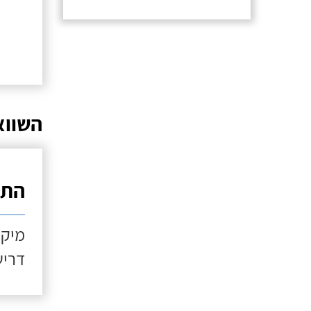
השווא
התקנ
מיקו
דריש