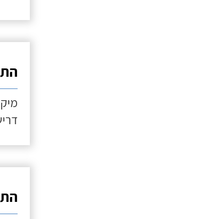
התקנ
מיקו
דריש
התקנ