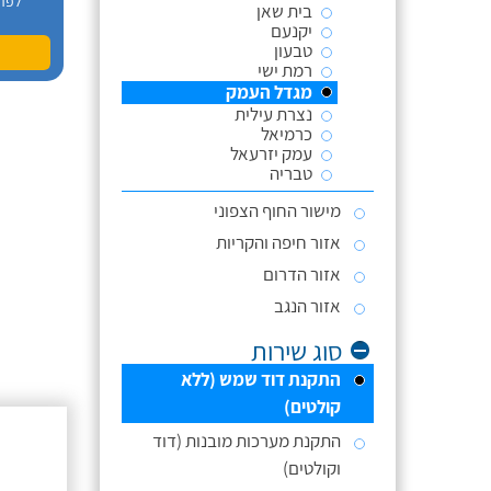
לפר
בית שאן
יקנעם
טבעון
רמת ישי
מגדל העמק
נצרת עילית
כרמיאל
עמק יזרעאל
טבריה
מישור החוף הצפוני
אזור חיפה והקריות
אזור הדרום
אזור הנגב
סוג שירות
התקנת דוד שמש (ללא
קולטים)
התקנת מערכות מובנות (דוד
וקולטים)