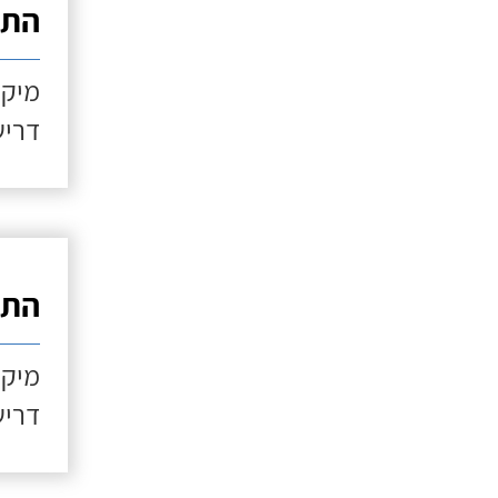
התקנ
מיקו
דריש
התקנ
מיקו
דריש