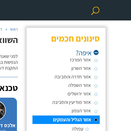
ראשי
דו
סינונים חכמים
השווא
איפה?
לפני שאנח
אזור המרכז
הנפשות בב
אזור השרון
התקנת דוד
אזור חדרה והסביבה
אזור השפלה
טכנאי
אזור ירושלים
אזור מודיעין והסביבה
אזור הצפון
אזור הגליל והעמקים
עפולה