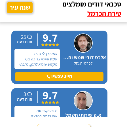
טכנאי דודים מומלצים
שנה עיר
טירת הכרמל
9.7
25
חוות דעת
התפוצץ לי הדוד
אלכס דודי שמש וחשמל
שמש והייתי צריכה בעל
לפרטי העסק
מקצוע שיבוא לתקן, כתבתי
בגוגל טכנאי דודים ואז
הגעתי לקבוצה של העיר
חייג עכשיו
חיפה בפייסבוק, שם כמה
האנשים המליצו על "אלכס
9.7
דודי שמש וחשמל".
3
חוות דעת
יצרתי קשר עם
א.ט שירותי חשמל
אפי בזכות המלצה
לפרטי העסק
שקיבלתי עליו מבעל מקצוע