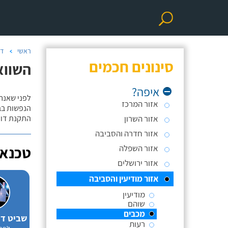
ראשי
דו
סינונים חכמים
השווא
איפה?
לפני שאנח
אזור המרכז
הנפשות בב
אזור השרון
התקנת דוד
אזור חדרה והסביבה
אזור השפלה
טכנאי
אזור ירושלים
אזור מודיעין והסביבה
מודיעין
שוהם
מכבים
רעות