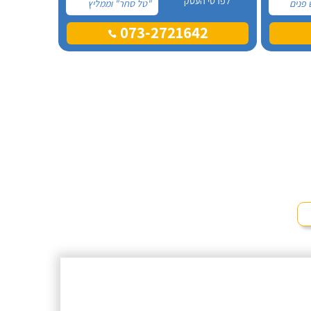
לפרטי העסק
 פנים
"טל סחר" וממליץ
עליהם מכל הלב!
073-2721642
יתו
פניתי אליהם לצורך
טלפון.
החלפת דוד שמש
 שמש של
ללא קולט, יצרתי קשר
אשה
טלפונית וענה לי בחור
קעה ללא
חביב בשם דניאל, הוא
היה מקסים ואדיב
וכבר מהרגע הראשון
התרשמתי ממנו
לטובה.