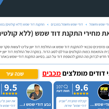
די שמש וחשמל
דודי שמש וחשמל במכבים
התקנת דוד שמש (ללא קולטים) במכ
ת מחירי התקנת דוד שמש (ללא קולטים)
נו מזמינים טכנאי להתקנת דוד שמש או החלפת דוד ישן עלינו לעשות סקר 
ית והתאמת כמות הקולטים וגודלם לסוג הדוד. במקרה של החלפת דוד ישן י
 חדש לבדוק מה התקן להוספת דוד על הגג. בסיווג התקנת דודי שמש באתר נ
 דודים מומלצים
מכבים
שנה עיר
9.5
9.6
107
חוות דעת
קיבלתי מחברת "שביט
את יואב מ"ג
שביט דודי שמש וחשמל בע"מ
גבע דודי שמש וחשמל
דודי שמש" שירות
דודי שמש ו