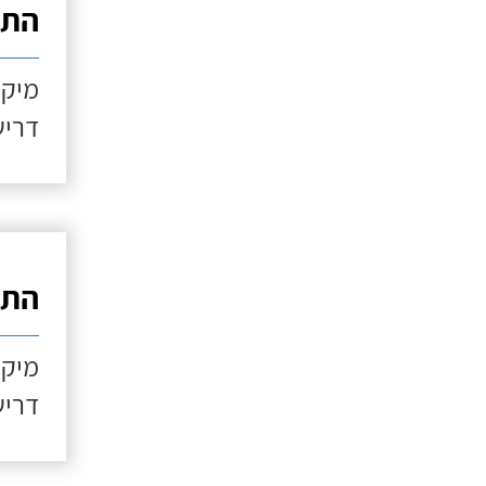
התקנ
מיקו
דריש
התקנ
מיקו
דריש