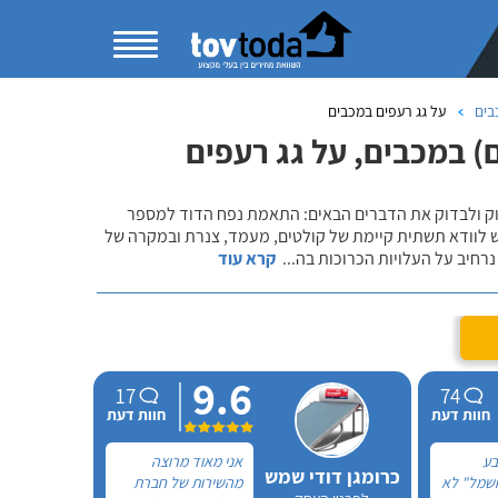
בים
על גג רעפים במכבים
 במכבים, על גג רעפים
שוק ולבדוק את הדברים הבאים: התאמת נפח הדוד למספר
ש לוודא תשתית קיימת של קולטים, מעמד, צנרת ובמקרה של
רחיב על העלויות הכרוכות בה
...
קרא עוד
9.6
17
74
חוות דעת
חוות דעת
בע
אני מאוד מרוצה
כרומגן דודי שמש
חשמל" לא
מהשירות של חברת