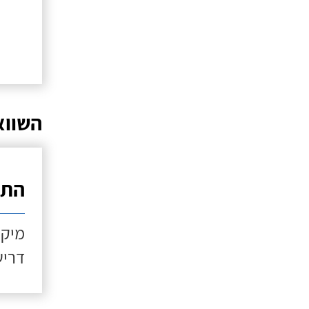
השווא
התקנ
מיקו
דריש