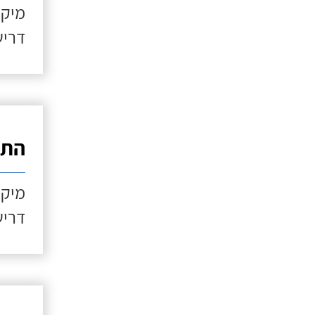
מיקו
דריש
התקנ
מיקו
דריש