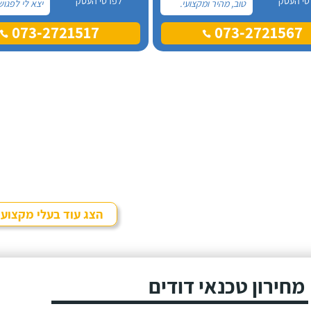
טי העסק
לפרטי העסק
טוב, מהיר ומקצועי.
יצא לי לפגוש
הזמנתי אותם לא
מול פנים, כל
073-2721517
073-2721567
מזמן, כשהתפוצץ לי
ההתקשרות א
הדוד שמש של
הייתה דרך ה
הדירה.
מדובר בדוד
אמא שלי - 
מבוגרת שנת
מים חמים.
הצג עוד בעלי מקצוע
מחירון טכנאי דודים