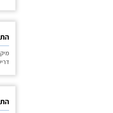
התקנ
מיקו
דריש
התקנ