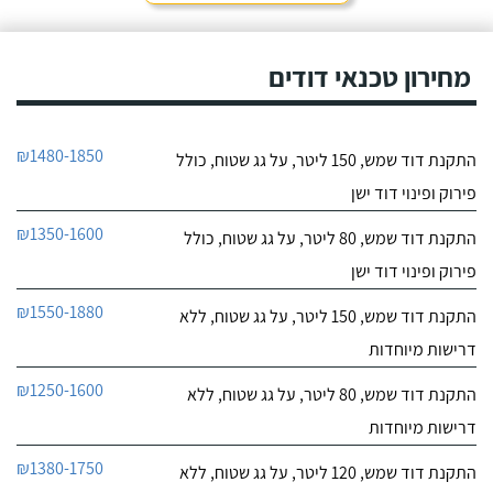
חייג עכשיו
מאוד. נתן מילה ועמד בה
מכל הבחינות, ביצע עבודה
9.6
מקצועית היה אמין מאוד,
מחירון טכנאי דודים
107
הגיע בשעות שהיה לי נוח,
חוות דעת
היה לארג' והשאיר נקי
ומסודר - מומלץ בחום!
קיבלתי מחברת "שביט
שביט דודי שמש וחשמל בע"מ
₪1480-1850
התקנת דוד שמש, 150 ליטר, על גג שטוח, כולל
דודי שמש" שירות טוב,
לפרטי העסק
מהיר ומקצועי. הזמנתי
פירוק ופינוי דוד ישן
אותם לא מזמן, כשהתפוצץ
לי הדוד שמש של הדירה.
חייג עכשיו
₪1350-1600
התקנת דוד שמש, 80 ליטר, על גג שטוח, כולל
פירוק ופינוי דוד ישן
₪1550-1880
התקנת דוד שמש, 150 ליטר, על גג שטוח, ללא
דרישות מיוחדות
₪1250-1600
התקנת דוד שמש, 80 ליטר, על גג שטוח, ללא
דרישות מיוחדות
₪1380-1750
התקנת דוד שמש, 120 ליטר, על גג שטוח, ללא