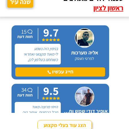
שנה עיר
ראשון לציון
9.7
15
חוות דעת
בנימין היה נשמע
אליה מערכות
לי מאוד מקצועי ואחראי
לפרטי העסק
כשוחחנו בטלפון לכן,
הזמנתי אותו להחלפת דוד
שמש וקולטים בבניין בו אני
חייג עכשיו
גרה והוא אכן נתן שירות
חבל על הזמן! הוא ביצע
9.5
עבודה נקייה ומסודרת.
34
חוות דעת
הייתי מרוצה מאוד
אופיר דודי שמש וחשמל
מכל הבחינות, אופיר היה
לפרטי העסק
מאוד נחמד, בא לפני
לראות את המיקום של
הצג עוד בעלי מקצוע
ההתקנה, המחיר היה הוגן