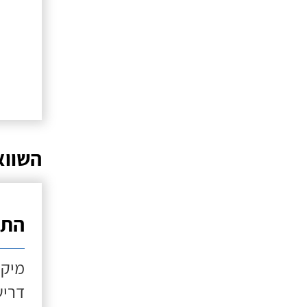
השווא
התקנ
מיקו
דריש