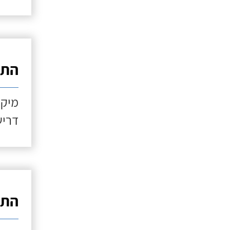
התקנ
מיקו
דריש
התקנ