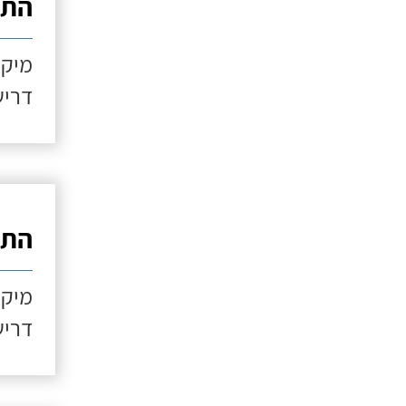
התקנ
מיקו
דריש
התקנ
מיקו
דריש