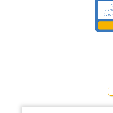
ם
המלצה
ו מבעל
בסופו של
תי ממנו
 הטלפון
תו לתיקון
פי עמד