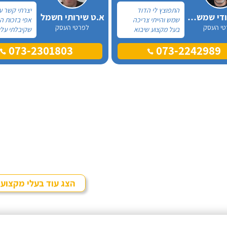
התפוצץ לי הדוד
יצרתי קשר ע
אלכס דודי שמש וחשמל
א.ט שירותי חשמל
שמש והייתי צריכה
אפי בזכות 
טי העסק
לפרטי העסק
בעל מקצוע שיבוא
שקיבלתי עלי
לתקן, כתבתי בגוגל
מקצוע אחר ו
073-2301803
073-2242989
טכנאי דודים ואז
דבר, התרשמ
הגעתי לקבוצה של
לטובה בשיחת
העיר חיפה בפייסבוק,
אז הזמנתי או
שם כמה האנשים
דוד שמש. א
המליצו על "אלכס
בדרישותיי!
דודי שמש וחשמל".
הצג עוד בעלי מקצוע