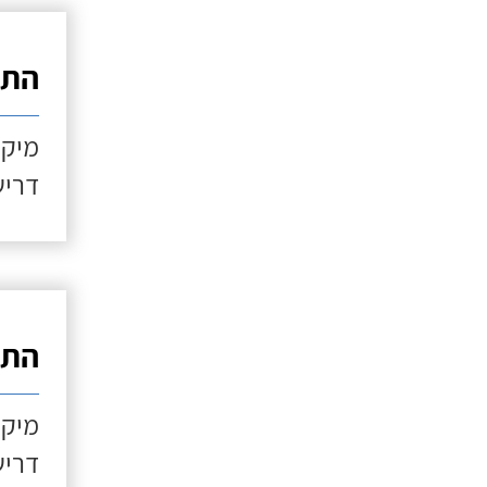
התקנ
מיקו
דריש
התקנ
מיקו
דריש