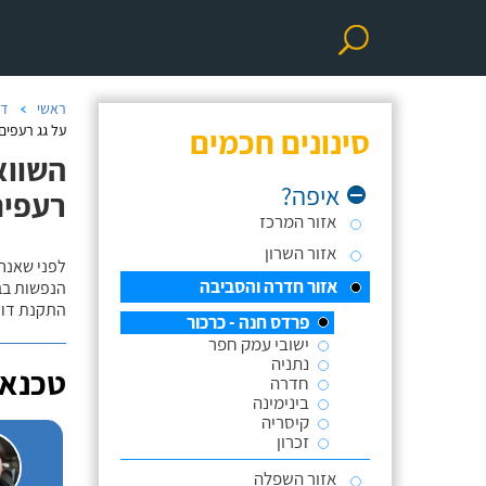
ראשי
דו
סינונים חכמים
על גג רעפים
השווא
איפה?
רעפים
אזור המרכז
אזור השרון
לפני שאנח
אזור חדרה והסביבה
הנפשות בב
התקנת דוד
פרדס חנה - כרכור
ישובי עמק חפר
נתניה
טכנאי
חדרה
בינימינה
קיסריה
זכרון
אזור השפלה