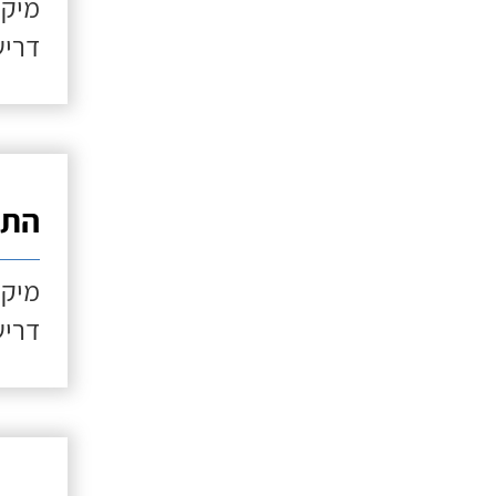
מיקו
דריש
התקנ
מיקו
דריש