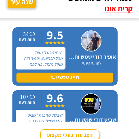
שנה עיר
קרית אונו
9.5
34
חוות דעת
הייתי מרוצה מאוד
אופיר דודי שמש וחשמל
מכל הבחינות, אופיר היה
לפרטי העסק
מאוד נחמד, בא לפני
לראות את המיקום של
ההתקנה, המחיר היה הוגן
חייג עכשיו
מאוד. נתן מילה ועמד בה
מכל הבחינות, ביצע עבודה
9.6
מקצועית היה אמין מאוד,
107
הגיע בשעות שהיה לי נוח,
חוות דעת
היה לארג' והשאיר נקי
ומסודר - מומלץ בחום!
קיבלתי מחברת "שביט
שביט דודי שמש וחשמל בע"מ
דודי שמש" שירות טוב,
לפרטי העסק
מהיר ומקצועי. הזמנתי
אותם לא מזמן, כשהתפוצץ
הצג עוד בעלי מקצוע
לי הדוד שמש של הדירה.