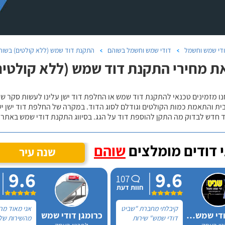
די שמש וחשמל
דודי שמש וחשמל בשוהם
התקנת דוד שמש (ללא קולטים) בשוה
ת מחירי התקנת דוד שמש (ללא קולטים
נו מזמינים טכנאי להתקנת דוד שמש או החלפת דוד ישן עלינו לעשות סקר 
ית והתאמת כמות הקולטים וגודלם לסוג הדוד. במקרה של החלפת דוד ישן י
 חדש לבדוק מה התקן להוספת דוד על הגג. בסיווג התקנת דודי שמש באתר נ
 דודים מומלצים
שוהם
שנה עיר
9.6
9.6
107
חוות דעת
קיבלתי מחברת "שביט
אני מאוד מר
שביט דודי שמש וחשמל בע"מ
כרומגן דודי שמש
דודי שמש" שירות
מהשירות של