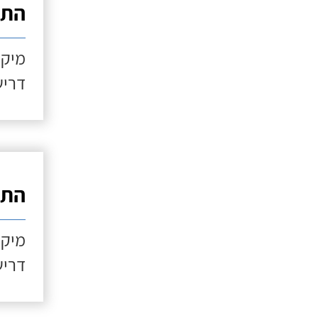
התקנ
מיקו
דריש
התקנ
מיקו
דריש