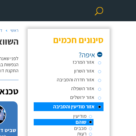
ראשי
דו
סינונים חכמים
השווא
איפה?
לפני שאנח
אזור המרכז
הנפשות בב
אזור השרון
התקנת דוד
אזור חדרה והסביבה
אזור השפלה
טכנאי
אזור ירושלים
אזור מודיעין והסביבה
מודיעין
שוהם
מכבים
רעות