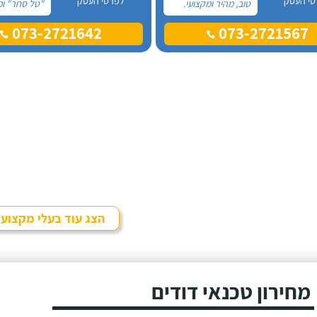
טי העסק
לפרטי העסק
טוב, מהיר ומקצועי.
"טל סחר" ומ
הזמנתי אותם לא
עליהם מכל 
073-2721642
073-2721567
מזמן, כשהתפוצץ לי
פניתי אליהם
הדוד שמש של
החלפת דוד
הדירה.
ללא קולט, י
טלפונית וענה
חביב בשם דנ
היה מקסים ו
וכבר מהרגע 
התרשמתי ממ
לטובה.
הצג עוד בעלי מקצוע
מחירון טכנאי דודים