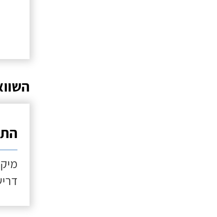
השווא
התקנ
מיקו
דריש