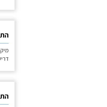
התקנ
מיקו
דריש
התקנ