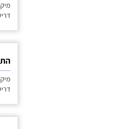
מיקו
דריש
התקנ
מיקו
דריש