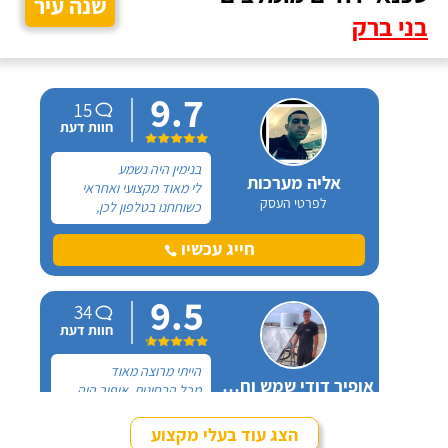
שנה עיר
בני ברק
9.7
15
חוות דעת
בנימין היה נשמע
אליה מערכות
לי מאוד מקצועי ואחראי
לפרטי העסק
כשוחחנו בטלפון לכן,
הזמנתי אותו להחלפת דוד
שמש וקולטים בבניין בו אני
חייג עכשיו
גרה והוא אכן נתן שירות
חבל על הזמן! הוא ביצע
9.5
עבודה נקייה ומסודרת.
34
חוות דעת
הייתי מרוצה מאוד
אופיר דודי שמש וחשמל
מכל הבחינות, אופיר היה
לפרטי העסק
מאוד נחמד, בא לפני
לראות את המיקום של
הצג עוד בעלי מקצוע
ההתקנה, המחיר היה הוגן