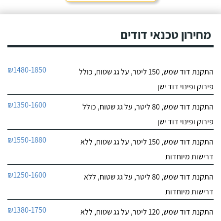
חייג עכשיו
מאוד. נתן מילה ועמד בה
מכל הבחינות, ביצע עבודה
9.6
מקצועית היה אמין מאוד,
מחירון טכנאי דודים
107
הגיע בשעות שהיה לי נוח,
חוות דעת
היה לארג' והשאיר נקי
ומסודר - מומלץ בחום!
קיבלתי מחברת "שביט
שביט דודי שמש וחשמל בע"מ
₪1480-1850
התקנת דוד שמש, 150 ליטר, על גג שטוח, כולל
דודי שמש" שירות טוב,
לפרטי העסק
מהיר ומקצועי. הזמנתי
פירוק ופינוי דוד ישן
אותם לא מזמן, כשהתפוצץ
לי הדוד שמש של הדירה.
חייג עכשיו
₪1350-1600
התקנת דוד שמש, 80 ליטר, על גג שטוח, כולל
פירוק ופינוי דוד ישן
₪1550-1880
התקנת דוד שמש, 150 ליטר, על גג שטוח, ללא
דרישות מיוחדות
₪1250-1600
התקנת דוד שמש, 80 ליטר, על גג שטוח, ללא
דרישות מיוחדות
₪1380-1750
התקנת דוד שמש, 120 ליטר, על גג שטוח, ללא