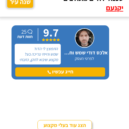
שנה עיר
יקנעם
9.7
25
חוות דעת
התפוצץ לי הדוד
אלכס דודי שמש וחשמל
שמש והייתי צריכה בעל
לפרטי העסק
מקצוע שיבוא לתקן, כתבתי
בגוגל טכנאי דודים ואז
הגעתי לקבוצה של העיר
חייג עכשיו
חיפה בפייסבוק, שם כמה
האנשים המליצו על "אלכס
דודי שמש וחשמל".
הצג עוד בעלי מקצוע