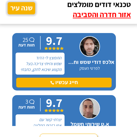
טכנאי דודים מומלצים
שנה עיר
אזור חדרה והסביבה
9.7
25
חוות דעת
התפוצץ לי הדוד
אלכס דודי שמש וחשמל
שמש והייתי צריכה בעל
לפרטי העסק
מקצוע שיבוא לתקן, כתבתי
בגוגל טכנאי דודים ואז
הגעתי לקבוצה של העיר
חייג עכשיו
חיפה בפייסבוק, שם כמה
האנשים המליצו על "אלכס
9.7
דודי שמש וחשמל".
3
חוות דעת
יצרתי קשר עם
א.ט שירותי חשמל
אפי בזכות המלצה
לפרטי העסק
שקיבלתי עליו מבעל מקצוע