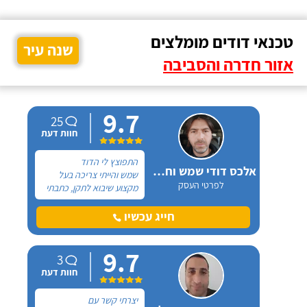
טכנאי דודים מומלצים
שנה עיר
אזור חדרה והסביבה
9.7
25
חוות דעת
התפוצץ לי הדוד
אלכס דודי שמש וחשמל
שמש והייתי צריכה בעל
לפרטי העסק
מקצוע שיבוא לתקן, כתבתי
בגוגל טכנאי דודים ואז
הגעתי לקבוצה של העיר
חייג עכשיו
חיפה בפייסבוק, שם כמה
האנשים המליצו על "אלכס
9.7
דודי שמש וחשמל".
3
חוות דעת
יצרתי קשר עם