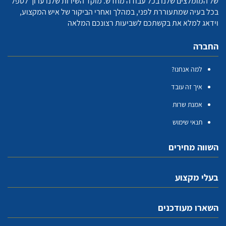
של המומלצים שלנו בכל עבודה מחדש. מוקד השירות שלנו ערוך לטפל
בכל בעיה שמתעוררת לפני, במהלך ואחרי הביקור של איש המקצוע,
וידאג למלא את בקשתכם לשביעות רצונכם המלאה
החברה
למה אנחנו?
איך זה עובד
אמנת שרות
תנאי שימוש
השווה מחירים
בעלי מקצוע
השארו מעודכנים