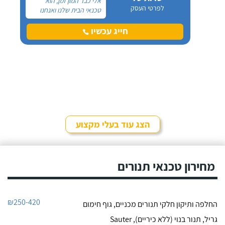
אלי כבר המון זמן, הוא
לפרטי העסק
טכנאי הבית שלנו ואנחנו
לא מחליפים אותו באף
אחד אחר והמלצנו עליו
חייג עכשיו
כבר להמון המון אנשים!
הצג עוד בעלי מקצוע
מחירון טכנאי תנורים
₪250-420
החלפה ותיקון חלקי תנורים מכניים, גוף חימום
גריל, תנור בנוי (ללא כיריים), Sauter