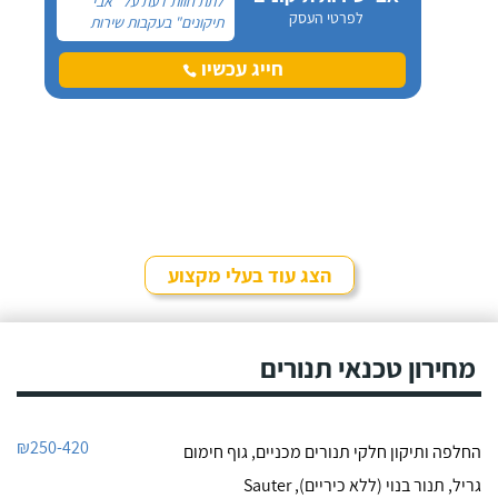
לתת חוות דעת על "אבי
לפרטי העסק
תיקונים" בעקבות שירות
מצויין שקיבלתי ממנו.
האמת שהגעתי לאבי
חייג עכשיו
בעקבות בעיה בכיריים גז,
דרך כרטיס ביקור על מגנט
שהיה לי על המקרר.
הצג עוד בעלי מקצוע
מחירון טכנאי תנורים
₪250-420
החלפה ותיקון חלקי תנורים מכניים, גוף חימום
גריל, תנור בנוי (ללא כיריים), Sauter