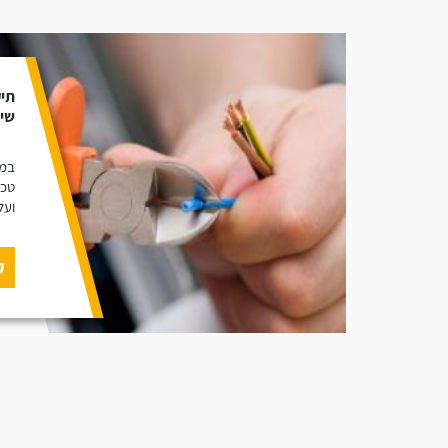
תיק
שי
במא
טכנ
ועל
ק