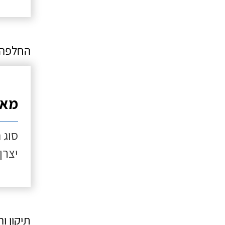
החלפה ו
מאו
סוג ת
יצרן: ter
תיקון ו