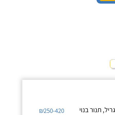
ניחש מה
 חלקים
ן שהוא
נה, הוא
תקלה
יל, תנור בנוי
₪250-420