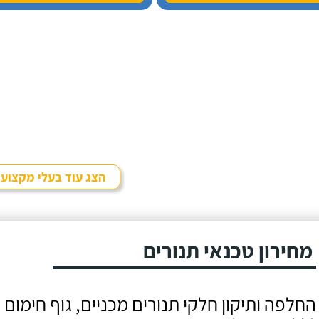
הסתכמה בסופו של
התקלה, הוא 
דבר רק בייעוץ טלפוני
הבעיה והביא
(ולא בביקור בית) -
בהתאם. בזמ
אבל עזרא היה כזה
פתח את המכו
שירותי, אדיב ונחמד,
ניגש מייד ל
שאני באמת מרגיש
ומצא אותה.
צורך לתת עליו חוות
דעת מפרגנת באתר.
הצג עוד בעלי מקצוע
מחירון טכנאי תנורים
החלפה ותיקון חלקי תנורים מכניים, גוף חימום גר