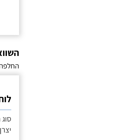
השווא
החלפה ו
לוח
סוג ת
יצרן: ter