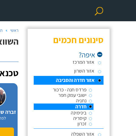
ראשי
תי
סינונים חכמים
השווא
איפה?
אזור המרכז
טכנאי
אזור השרון
אזור חדרה והסביבה
פרדס חנה - כרכור
ישובי עמק חפר
נתניה
חדרה
בינימינה
קיסריה
לפר
זכרון
אזור השפלה