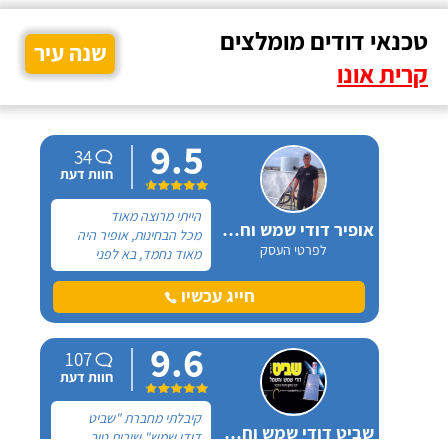
טכנאי דודים מומלצים
שנה עיר
קרית אונו
9.5
34
חוות דעת
הייתי מרוצה מאוד
אופיר דודי שמש וחשמל
מכל הבחינות, אופיר היה
לפרטי העסק
מאוד נחמד, בא לפני
לראות את המיקום של
ההתקנה, המחיר היה הוגן
חייג עכשיו
מאוד. נתן מילה ועמד בה
מכל הבחינות, ביצע עבודה
9.6
מקצועית היה אמין מאוד,
107
הגיע בשעות שהיה לי נוח,
חוות דעת
היה לארג' והשאיר נקי
ומסודר - מומלץ בחום!
קיבלתי מחברת "שביט
שביט דודי שמש וחשמל בע"מ
דודי שמש" שירות טוב,