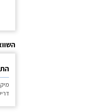
השווא
התקנ
מיקו
דריש