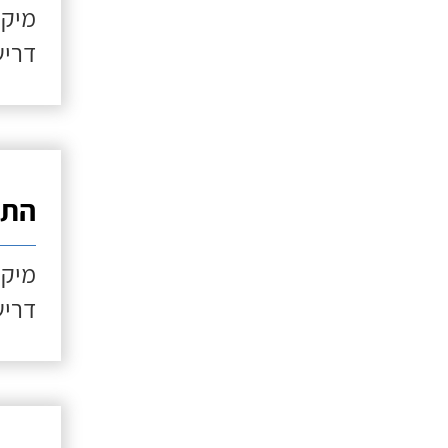
מיקו
דריש
התקנ
מיקו
דריש