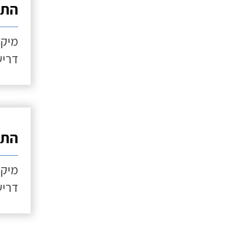
התקנ
מיקו
דריש
התקנ
מיקו
דריש