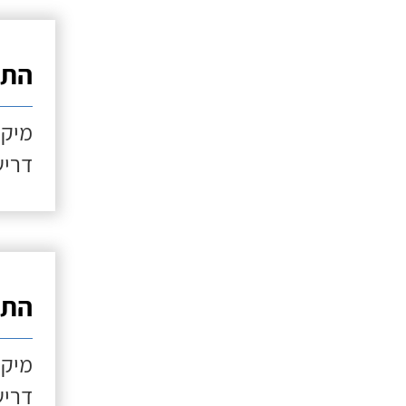
התקנ
מיקו
דריש
התקנ
מיקו
דריש