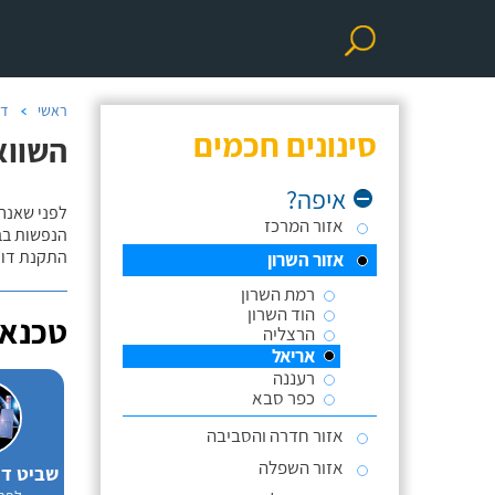
ראשי
דו
סינונים חכמים
השווא
איפה?
לפני שאנח
אזור המרכז
הנפשות בב
התקנת דוד
אזור השרון
רמת השרון
הוד השרון
טכנאי
הרצליה
אריאל
רעננה
כפר סבא
אזור חדרה והסביבה
אזור השפלה