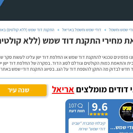
די שמש וחשמל
דודי שמש וחשמל באריאל
התקנת דוד שמש (ללא קולטים) באר
ת מחירי התקנת דוד שמש (ללא קולטים
נו מזמינים טכנאי להתקנת דוד שמש או החלפת דוד ישן עלינו לעשות סקר 
ית והתאמת כמות הקולטים וגודלם לסוג הדוד. במקרה של החלפת דוד ישן י
 חדש לבדוק מה התקן להוספת דוד על הגג. בסיווג התקנת דודי שמש באתר נ
 דודים מומלצים
אריאל
שנה עיר
9.6
107
חוות דעת
קיבלתי מחברת "שביט
שביט דודי שמש וחשמל בע"מ
דודי שמש" שירות