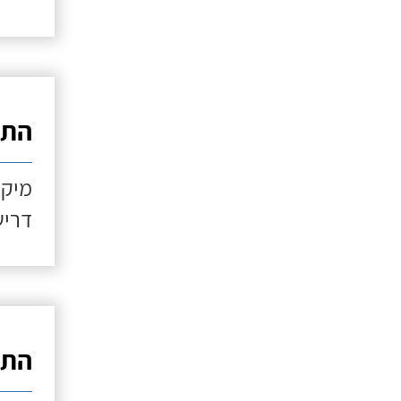
התקנ
מיקו
דריש
התקנ