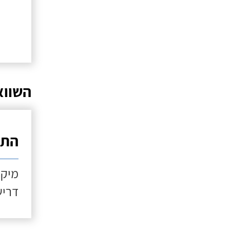
השווא
התקנ
מיקו
דריש