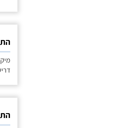
התקנ
מיקו
דריש
התקנ