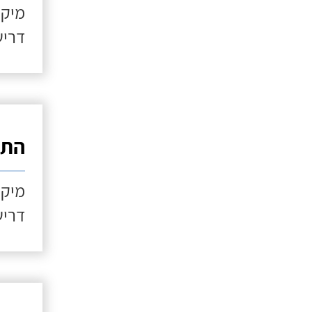
מיקו
דריש
התקנ
מיקו
דריש