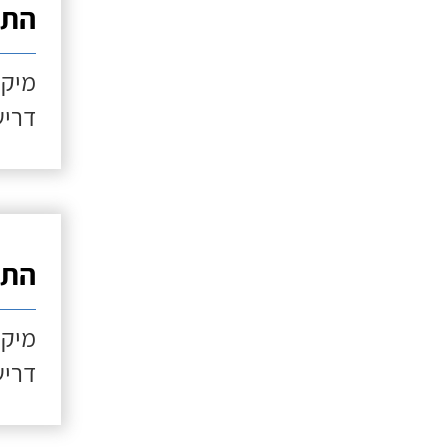
התקנ
מיקו
דריש
התקנ
מיקו
דריש