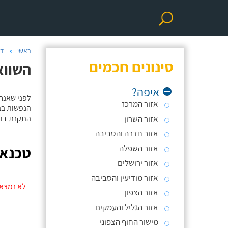
ראשי
דו
סינונים חכמים
השווא
איפה?
לפני שאנח
אזור המרכז
הנפשות בב
אזור השרון
התקנת דוד
אזור חדרה והסביבה
אזור השפלה
טכנאי
אזור ירושלים
אזור מודיעין והסביבה
לא נמצאו
אזור הצפון
אזור הגליל והעמקים
מישור החוף הצפוני