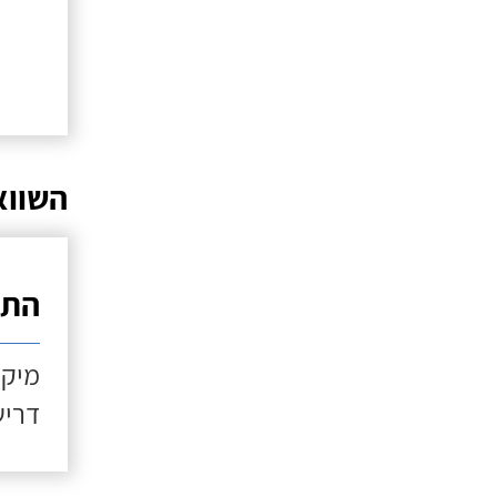
השווא
התקנ
מיקו
דריש