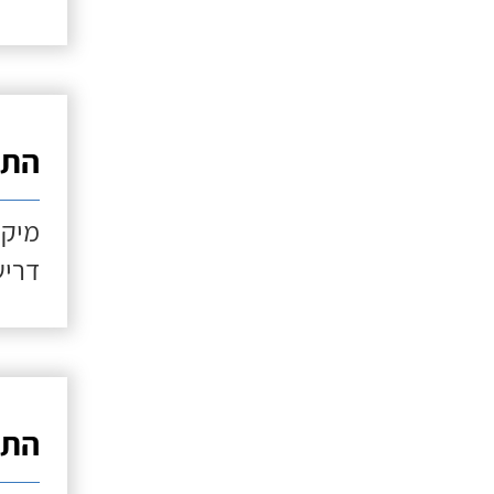
התקנ
מיקו
דריש
התקנ