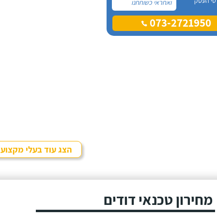
טי העסק
ואחראי כשוחחנו
בטלפון לכן, הזמנתי
073-2721950
אותו להחלפת דוד
שמש וקולטים בבניין בו
אני גרה והוא אכן נתן
שירות חבל על הזמן!
הוא ביצע עבודה נקייה
ומסודרת.
הצג עוד בעלי מקצוע
מחירון טכנאי דודים