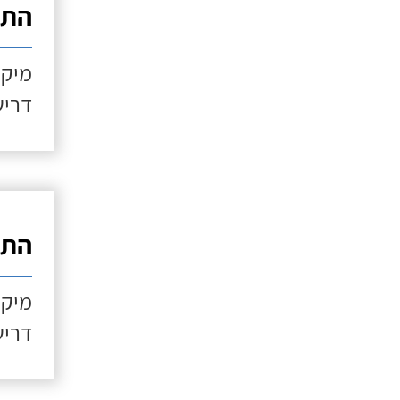
התקנ
מיקו
דריש
התקנ
מיקו
דריש