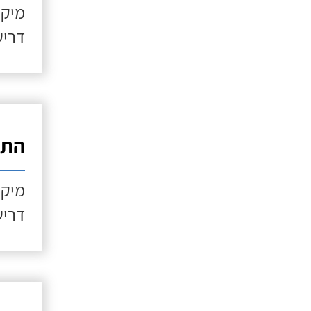
מיקו
דריש
התקנ
מיקו
דריש