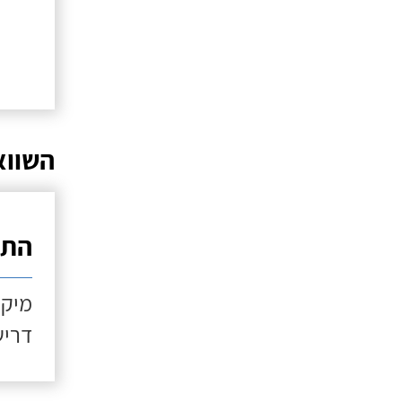
השווא
התקנ
מיקו
דריש