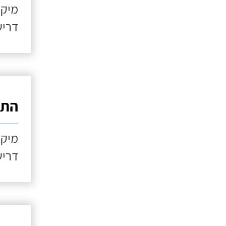
מיקו
דריש
התקנ
מיקו
דריש