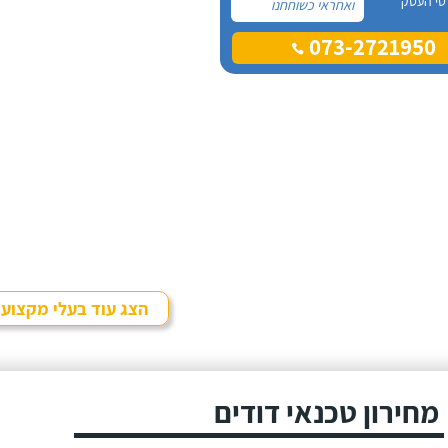
טי העסק
ואחראי כשוחחנו
בטלפון לכן, הזמנתי
073-2721950
אותו להחלפת דוד
שמש וקולטים בבניין בו
אני גרה והוא אכן נתן
שירות חבל על הזמן!
הוא ביצע עבודה נקייה
ומסודרת.
הצג עוד בעלי מקצוע
מחירון טכנאי דודים