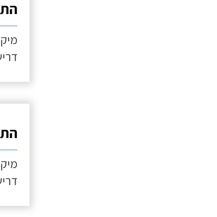
התקנ
מיקו
דריש
התקנ
מיקו
דריש