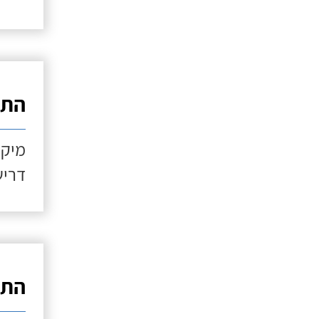
התקנ
מיקו
דריש
התקנ