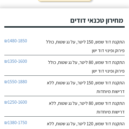
חייג עכשיו
שמש של אמא שלי - אשה
מבוגרת שנתקעה ללא מים
9.6
חמים.
מחירון טכנאי דודים
17
חוות דעת
אני מאוד מרוצה
כרומגן דודי שמש
₪1480-1850
התקנת דוד שמש, 150 ליטר, על גג שטוח, כולל
מהשירות של חברת "טל
לפרטי העסק
סחר" וממליץ עליהם מכל
פירוק ופינוי דוד ישן
הלב! פניתי אליהם לצורך
החלפת דוד שמש ללא
חייג עכשיו
₪1350-1600
התקנת דוד שמש, 80 ליטר, על גג שטוח, כולל
קולט, יצרתי קשר טלפונית
וענה לי בחור חביב בשם
פירוק ופינוי דוד ישן
דניאל, הוא היה מקסים
ואדיב וכבר מהרגע הראשון
₪1550-1880
התקנת דוד שמש, 150 ליטר, על גג שטוח, ללא
התרשמתי ממנו לטובה.
דרישות מיוחדות
₪1250-1600
התקנת דוד שמש, 80 ליטר, על גג שטוח, ללא
דרישות מיוחדות
₪1380-1750
התקנת דוד שמש, 120 ליטר, על גג שטוח, ללא