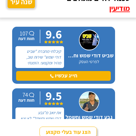
שנה עיר
מודיעין
9.6
107
חוות דעת
קיבלתי מחברת "שביט
שביט דודי שמש וחשמל בע"מ
דודי שמש" שירות טוב,
לפרטי העסק
מהיר ומקצועי. הזמנתי
אותם לא מזמן, כשהתפוצץ
לי הדוד שמש של הדירה.
חייג עכשיו
9.5
74
חוות דעת
את יואב מ"גבע
גבע דודי שמש וחשמל
דודי שמש וחשמל" לא יצא
לפרטי העסק
לי לפגוש פנים מול פנים,
כל ההתקשרות איתו הייתה
הצג עוד בעלי מקצוע
דרך הטלפון. מדובר בדוד