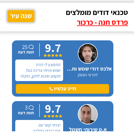
טכנאי דודים מומלצים
שנה עיר
פרדס חנה - כרכור
9.7
25
חוות דעת
התפוצץ לי הדוד
אלכס דודי שמש וחשמל
שמש והייתי צריכה בעל
לפרטי העסק
מקצוע שיבוא לתקן, כתבתי
בגוגל טכנאי דודים ואז
הגעתי לקבוצה של העיר
חייג עכשיו
חיפה בפייסבוק, שם כמה
האנשים המליצו על "אלכס
9.7
דודי שמש וחשמל".
3
חוות דעת
יצרתי קשר עם
א.ט שירותי חשמל
אפי בזכות המלצה