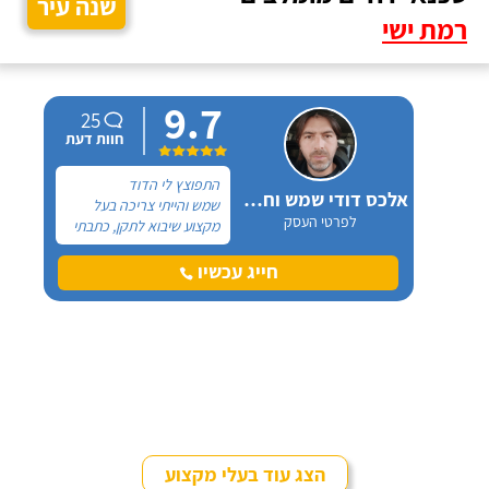
שנה עיר
רמת ישי
9.7
25
חוות דעת
התפוצץ לי הדוד
אלכס דודי שמש וחשמל
שמש והייתי צריכה בעל
לפרטי העסק
מקצוע שיבוא לתקן, כתבתי
בגוגל טכנאי דודים ואז
הגעתי לקבוצה של העיר
חייג עכשיו
חיפה בפייסבוק, שם כמה
האנשים המליצו על "אלכס
דודי שמש וחשמל".
הצג עוד בעלי מקצוע