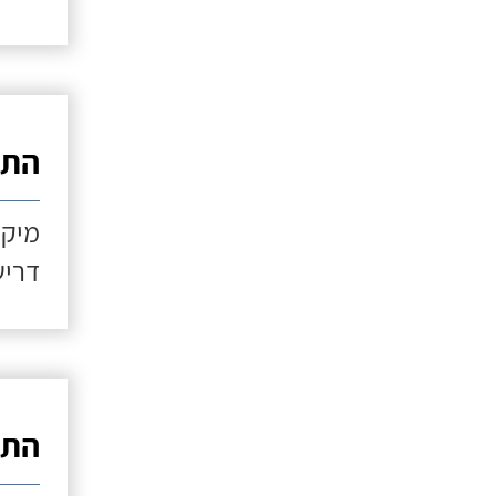
התקנ
מיקו
דריש
התקנ