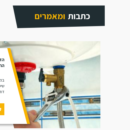
כתבות
ומאמרים
הד
התק
במא
שיש
דוד
ק