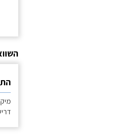
השווא
התקנ
מיקו
דריש