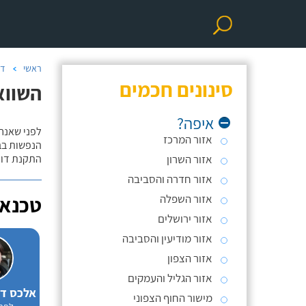
ראשי
דו
סינונים חכמים
השווא
איפה?
לפני שאנח
אזור המרכז
הנפשות בב
אזור השרון
התקנת דוד
אזור חדרה והסביבה
אזור השפלה
טכנאי
אזור ירושלים
אזור מודיעין והסביבה
אזור הצפון
אזור הגליל והעמקים
מישור החוף הצפוני