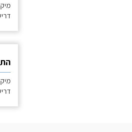
מיקו
דריש
התקנ
מיקו
דריש