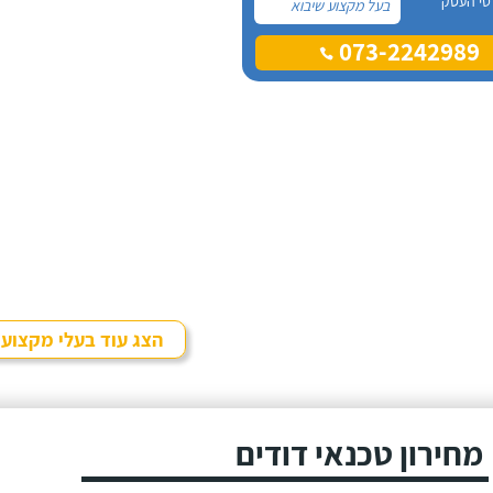
טי העסק
בעל מקצוע שיבוא
לתקן, כתבתי בגוגל
073-2242989
טכנאי דודים ואז
הגעתי לקבוצה של
העיר חיפה בפייסבוק,
שם כמה האנשים
המליצו על "אלכס
דודי שמש וחשמל".
הצג עוד בעלי מקצוע
מחירון טכנאי דודים