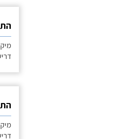
התקנ
מיקו
דריש
התקנ
מיקו
דריש