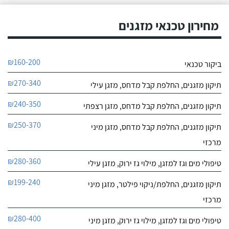
אמין והזמנתי אותו שיגיע
9.7
לראות במה מדובר.
מחירון טכנאי מזגנים
4
חוות דעת
עברתי לבית חדש
עמית דור
₪160-200
ביקור טכנאי
ודודו והצוות שלו התקינו
לפרטי העסק
עבורי את המזגן והם היו
₪270-340
מאוד מקצועיים ומיומנים,
תיקון מזגנים, החלפת קבל מדחס, מזגן עילי
את דודו אני מכירה כבר 14
חייג עכשיו
שנים כי הוא אחראי באופן
₪240-350
תיקון מזגנים, החלפת קבל מדחס, מזגן רצפתי
קבוע על תפעול המזגנים
9.4
במקום העבודה שלי.
₪250-370
2
תיקון מזגנים, החלפת קבל מדחס, מזגן מיני
חוות דעת
מרכזי
יורי ביצע אצלי
₪280-360
טיפולי מים וגז למזגן, מילוי גז ירוק, מזגן עילי
יורי מזגנים ומקררים
התקנת שני מיני מרכזי
לפרטי העסק
במחירים טובים והתקנה
₪199-240
תיקון מזגנים, החלפת/ניקוי פילטר, מזגן מיני
מקצועית ביותר. מ ו מ ל ץ מ
א ד!
חייג עכשיו
מרכזי
₪280-400
טיפולי מים וגז למזגן, מילוי גז ירוק, מזגן מיני