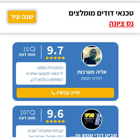
טכנאי דודים מומלצים
שנה עיר
נס ציונה
9.7
15
חוות דעת
בנימין היה נשמע
אליה מערכות
לי מאוד מקצועי ואחראי
לפרטי העסק
כשוחחנו בטלפון לכן,
הזמנתי אותו להחלפת דוד
שמש וקולטים בבניין בו אני
חייג עכשיו
גרה והוא אכן נתן שירות
חבל על הזמן! הוא ביצע
9.6
עבודה נקייה ומסודרת.
107
חוות דעת
קיבלתי מחברת "שביט
שביט דודי שמש וחשמל בע"מ
דודי שמש" שירות טוב,