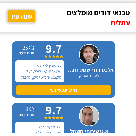
טכנאי דודים מומלצים
שנה עיר
עתלית
9.7
25
חוות דעת
התפוצץ לי הדוד
אלכס דודי שמש וחשמל
שמש והייתי צריכה בעל
לפרטי העסק
מקצוע שיבוא לתקן, כתבתי
בגוגל טכנאי דודים ואז
הגעתי לקבוצה של העיר
חייג עכשיו
חיפה בפייסבוק, שם כמה
האנשים המליצו על "אלכס
9.7
דודי שמש וחשמל".
3
חוות דעת
יצרתי קשר עם
א.ט שירותי חשמל
אפי בזכות המלצה