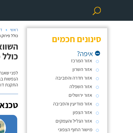
ראשי
דו
סינונים חכמים
כולל פירוק ו
השווא
איפה?
כולל פ
אזור המרכז
אזור השרון
לפני שאנח
אזור חדרה והסביבה
הנפשות בב
התקנת דוד
אזור השפלה
אזור ירושלים
טכנאי
אזור מודיעין והסביבה
אזור הצפון
אזור הגליל והעמקים
מישור החוף הצפוני