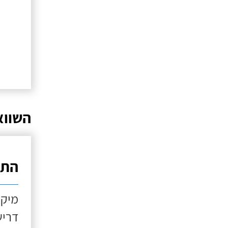
השווא
התקנ
מיקו
דריש