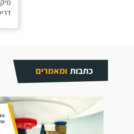
מיקו
דריש
כתבות
ומאמרים
הד
התק