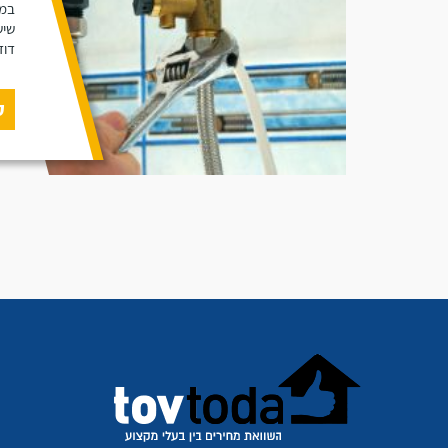
במא
שיש
דוד
ק