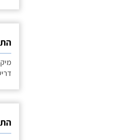
התקנ
מיקו
דריש
התקנ