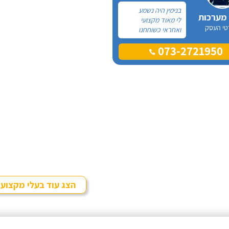
בנימין היה נשמע
 מערכות
לי מאוד מקצועי
טי העסק
ואחראי כשוחחנו
בטלפון לכן, הזמנתי
073-2721950
אותו להחלפת דוד
שמש וקולטים בבניין בו
אני גרה והוא אכן נתן
שירות חבל על הזמן!
הוא ביצע עבודה נקייה
ומסודרת.
הצג עוד בעלי מקצוע