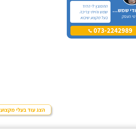
התפוצץ לי הדוד
אלכס דודי שמש וחשמל
שמש והייתי צריכה
טי העסק
בעל מקצוע שיבוא
לתקן, כתבתי בגוגל
073-2242989
טכנאי דודים ואז
הגעתי לקבוצה של
העיר חיפה בפייסבוק,
שם כמה האנשים
המליצו על "אלכס
דודי שמש וחשמל".
הצג עוד בעלי מקצוע