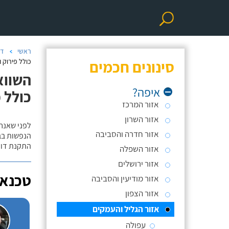
ראשי
דו
סינונים חכמים
כולל פירוק ו
השווא
איפה?
כולל פ
אזור המרכז
אזור השרון
לפני שאנח
אזור חדרה והסביבה
הנפשות בב
התקנת דוד
אזור השפלה
אזור ירושלים
טכנאי
אזור מודיעין והסביבה
אזור הצפון
אזור הגליל והעמקים
עפולה