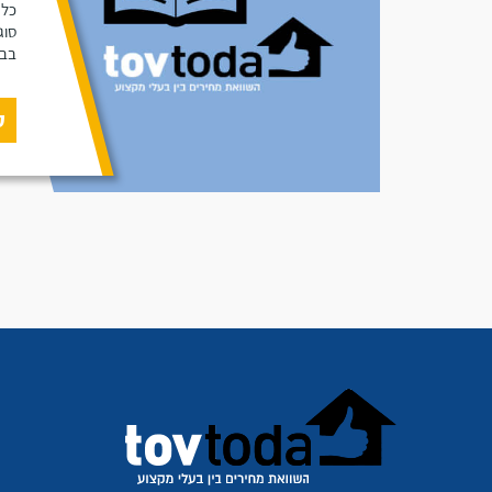
כל 
סוג
בבי
ק