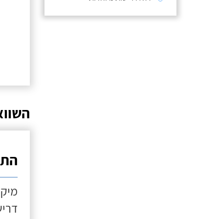
השווא
התקנ
מיקו
דריש