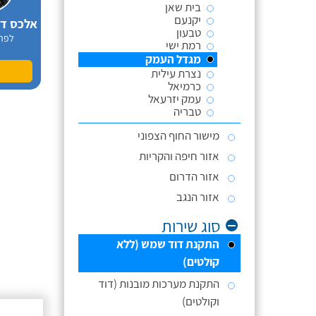
בית שאן
יקנעם
טבעון
לפר
רמת ישי
מגדל העמק
נצרת עילית
כרמיאל
עמק יזרעאל
טבריה
מישור החוף הצפוני
אזור חיפה והקריות
אזור הדרום
אזור הנגב
סוג שירות
התקנת דוד שמש (ללא
קולטים)
התקנת מערכות מובנות (דוד
וקולטים)