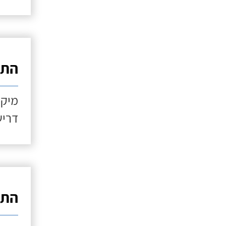
התקנ
מיקו
דריש
התקנ