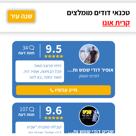
טכנאי דודים מומלצים
שנה עיר
קרית אונו
9.5
34
חוות דעת
הייתי מרוצה מאוד
אופיר דודי שמש וחשמל
מכל הבחינות, אופיר היה
לפרטי העסק
מאוד נחמד, בא לפני
לראות את המיקום של
ההתקנה, המחיר היה הוגן
חייג עכשיו
מאוד. נתן מילה ועמד בה
מכל הבחינות, ביצע עבודה
9.6
מקצועית היה אמין מאוד,
107
הגיע בשעות שהיה לי נוח,
חוות דעת
היה לארג' והשאיר נקי
ומסודר - מומלץ בחום!
קיבלתי מחברת "שביט
שביט דודי שמש וחשמל בע"מ
דודי שמש" שירות טוב,