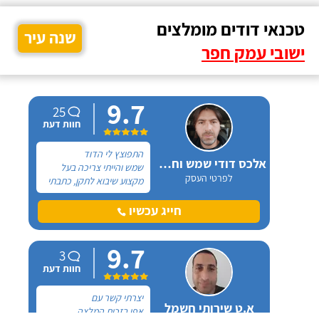
טכנאי דודים מומלצים
שנה עיר
ישובי עמק חפר
9.7
25
חוות דעת
התפוצץ לי הדוד
אלכס דודי שמש וחשמל
שמש והייתי צריכה בעל
לפרטי העסק
מקצוע שיבוא לתקן, כתבתי
בגוגל טכנאי דודים ואז
הגעתי לקבוצה של העיר
חייג עכשיו
חיפה בפייסבוק, שם כמה
האנשים המליצו על "אלכס
9.7
דודי שמש וחשמל".
3
חוות דעת
יצרתי קשר עם
א.ט שירותי חשמל
אפי בזכות המלצה