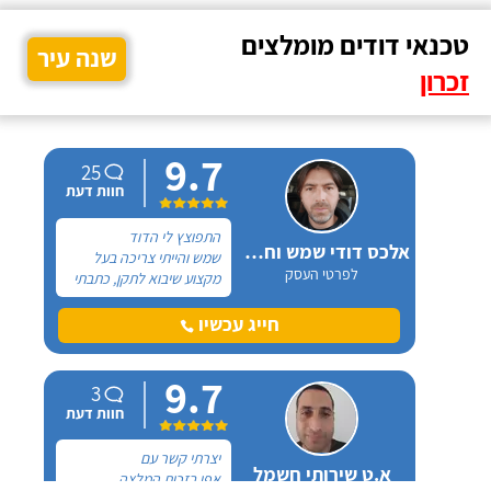
טכנאי דודים מומלצים
שנה עיר
זכרון
9.7
25
חוות דעת
התפוצץ לי הדוד
אלכס דודי שמש וחשמל
שמש והייתי צריכה בעל
לפרטי העסק
מקצוע שיבוא לתקן, כתבתי
בגוגל טכנאי דודים ואז
הגעתי לקבוצה של העיר
חייג עכשיו
חיפה בפייסבוק, שם כמה
האנשים המליצו על "אלכס
9.7
דודי שמש וחשמל".
3
חוות דעת
יצרתי קשר עם
א.ט שירותי חשמל
אפי בזכות המלצה