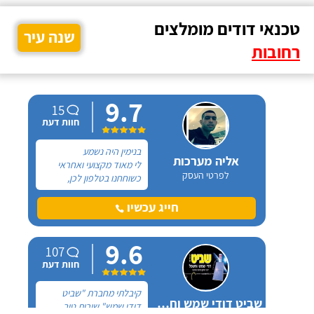
טכנאי דודים מומלצים
שנה עיר
רחובות
9.7
15
חוות דעת
בנימין היה נשמע
אליה מערכות
לי מאוד מקצועי ואחראי
לפרטי העסק
כשוחחנו בטלפון לכן,
הזמנתי אותו להחלפת דוד
שמש וקולטים בבניין בו אני
חייג עכשיו
גרה והוא אכן נתן שירות
חבל על הזמן! הוא ביצע
9.6
עבודה נקייה ומסודרת.
107
חוות דעת
קיבלתי מחברת "שביט
שביט דודי שמש וחשמל בע"מ
דודי שמש" שירות טוב,