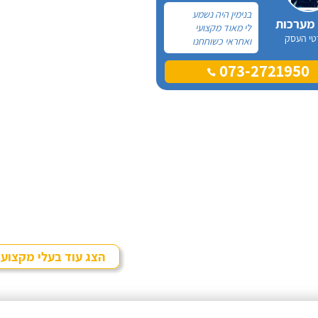
בנימין היה נשמע
 מערכות
לי מאוד מקצועי
טי העסק
ואחראי כשוחחנו
בטלפון לכן, הזמנתי
073-2721950
אותו להחלפת דוד
שמש וקולטים בבניין בו
אני גרה והוא אכן נתן
שירות חבל על הזמן!
הוא ביצע עבודה נקייה
ומסודרת.
הצג עוד בעלי מקצוע