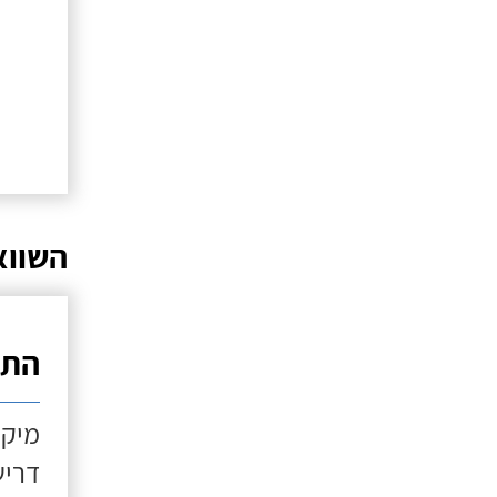
השווא
התקנ
מיקו
דריש