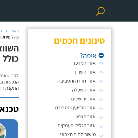
ראשי
דו
סינונים חכמים
כולל פירוק ו
השווא
איפה?
כולל פ
אזור המרכז
אזור השרון
לפני שאנח
אזור חדרה והסביבה
הנפשות בב
התקנת דוד
אזור השפלה
אזור ירושלים
טכנאי
אזור מודיעין והסביבה
אזור הצפון
אזור הגליל והעמקים
מישור החוף הצפוני