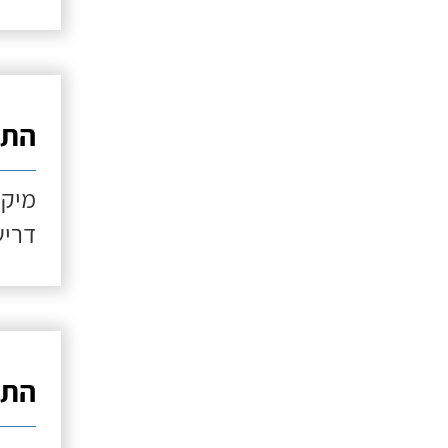
התקנ
מיקו
דריש
התקנ