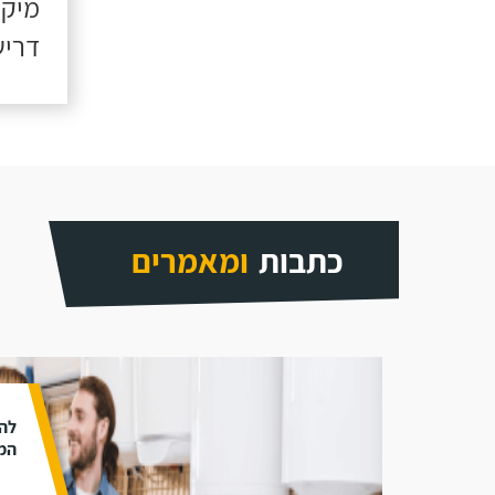
מיקו
דריש
כתבות
ומאמרים
להת
המ