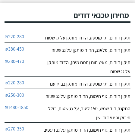
מכל הבחינות, ביצע עבודה
9.6
מקצועית היה אמין מאוד,
מחירון טכנאי דודים
107
הגיע בשעות שהיה לי נוח,
חוות דעת
היה לארג' והשאיר נקי
ומסודר - מומלץ בחום!
קיבלתי מחברת "שביט
שביט דודי שמש וחשמל בע"מ
₪220-280
תיקון דודים, תרמוסטט, הדוד מותקן על גג שטוח
דודי שמש" שירות טוב,
לפרטי העסק
מהיר ומקצועי. הזמנתי
₪380-450
אותם לא מזמן, כשהתפוצץ
תיקון דודים, פלאנג, הדוד מותקן על גג שטוח
לי הדוד שמש של הדירה.
חייג עכשיו
₪380-470
תיקון דודים, מאיץ חום (חמם מים), הדוד מותקן
9.5
על גג שטוח
53
חוות דעת
₪220-280
תיקון דודים, תרמוסטט, הדוד מותקן בבוידעם
מומלץ!! אחד מהטכנאי
₪250-300
תיקון דודים, גוף חימום, הדוד מותקן על גג שטוח
יהודה מיזוג אוויר
מזגנים היותר זולים שיצא לי
לפרטי העסק
להיתקל בהם... פניתי אליו
₪1480-1850
התקנת דוד שמש, 150 ליטר, על גג שטוח, כולל
לצורך מילוי של גז בשני
מזגנים מסוג אלקטרה שיש
חייג עכשיו
פירוק ופינוי דוד ישן
אצלי בדירה.
₪270-350
תיקון דודים, גוף חימום, הדוד מותקן על גג רעפים