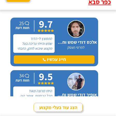
כפר סבא
9.7
25
חוות דעת
התפוצץ לי הדוד
אלכס דודי שמש וחשמל
שמש והייתי צריכה בעל
לפרטי העסק
מקצוע שיבוא לתקן, כתבתי
בגוגל טכנאי דודים ואז
הגעתי לקבוצה של העיר
חייג עכשיו
חיפה בפייסבוק, שם כמה
האנשים המליצו על "אלכס
9.5
דודי שמש וחשמל".
34
חוות דעת
הייתי מרוצה מאוד
אופיר דודי שמש וחשמל
מכל הבחינות, אופיר היה
לפרטי העסק
מאוד נחמד, בא לפני
לראות את המיקום של
הצג עוד בעלי מקצוע
ההתקנה, המחיר היה הוגן
חייג עכשיו
מאוד. נתן מילה ועמד בה