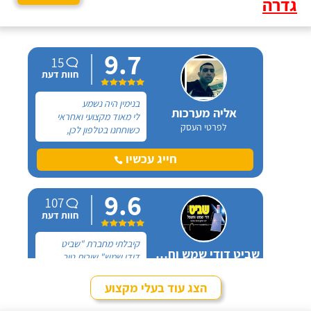
גדרה
9.7
15
חוות דעת
בנימין היה נשמע
אליה מערכות
לי מאוד מקצועי ואחראי
לפרטי העסק
כשוחחנו בטלפון לכן,
הזמנתי אותו להחלפת דוד
שמש וקולטים בבניין בו אני
חייג עכשיו
גרה והוא אכן נתן שירות
חבל על הזמן! הוא ביצע
9.6
עבודה נקייה ומסודרת.
107
חוות דעת
קיבלתי מחברת "שביט
שביט דודי שמש וחשמל בע"מ
דודי שמש" שירות טוב,
לפרטי העסק
מהיר ומקצועי. הזמנתי
אותם לא מזמן, כשהתפוצץ
הצג עוד בעלי מקצוע
לי הדוד שמש של הדירה.
חייג עכשיו