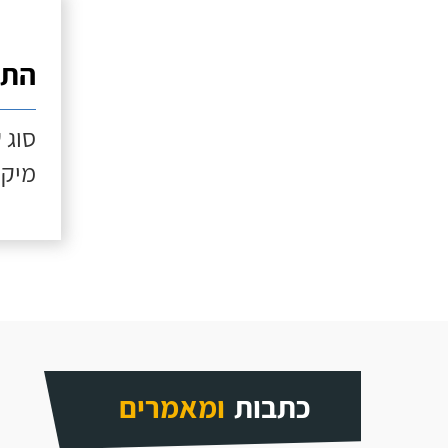
התק
סוג 
מיקו
כתבות
ומאמרים