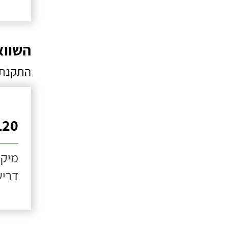
השווא
התקנת 
120 ליט
מיקו
דריש