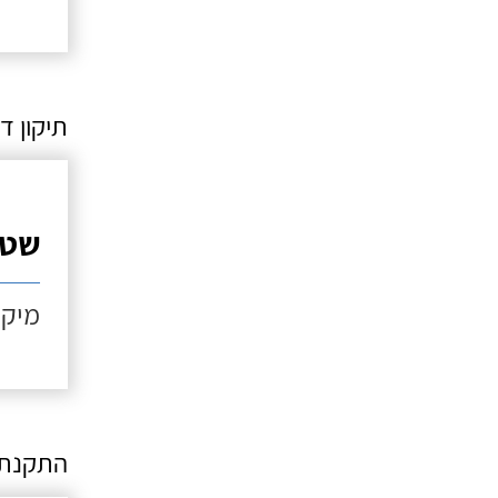
תיקון ד
שטי
מיקו
התקנת 