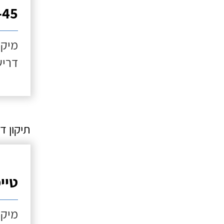
30-45
מיקו
דריש
תיקון דו
טיי
מיקו