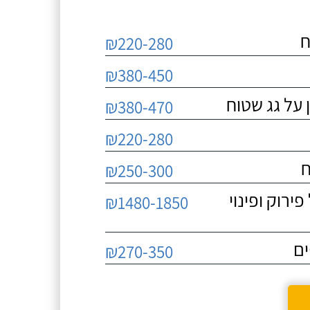
ח
₪220-280
₪380-450
 על גג שטוח
₪380-470
₪220-280
ח
₪250-300
 כולל פירוק ופינוי
₪1480-1850
ים
₪270-350