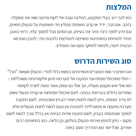
המלצות
כמו לגבי רוב בעלי המקצוע, המלצה טובה של לקוח מרוצה שווה את משקלה
בזהב. אם חבר, ידיד או קרוב משפחה ממליץ חד-משמעית על מנעולן מסויים,
וגם יודע לספר כיצד פתר את בעייתו, מן הסתם נוכל לסמוך עליו. כדאי כמובן
תמיד להתייחס בהסתייגות מסויימת להמלצות נלהבות מדי, להבין האם סוג
הבעייה דומה, ולנסות לתחקר מעט את הממליץ.
סוג השירות הדרוש
אנו רואים כי טווח המוצרים והשירותים בנושא גדול למדי. מנעולן שעושה "הכל"
– החל משיכפול מפתח ועד התקנה של מערכות מיגון אלקטרוניות משוכללות –
הוא אולי איש מקצוע מעולה, אך אולי גם עסוק מאוד ונוטה לשרת לקוחות
מוסדיים גדולים בעדיפות גבוהה. לשם שיכפול מפתחות או קניית מנעול פשוט
לא צריך מומחה, ניתן לגשת לחנות חומרי הבניין השכונתית. לשם התקנת
מערכת אזעקה או אימובילייזר למכונית אין טעם לגשת לחנות מנעולים אלא
למוסך שמתמחה בעניין; לשם הזמנת שירות הביתה אין בכלל צורך לגשת לשום
מקום – ניתן להזמין שירותי מנעולן בטלפון; וכן הלאה. כמו בתחומים רבים
אחרים, שכל ישר הוא המדריך הטוב ביותר.