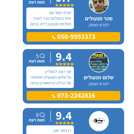
חוות דעת
יצרתי קשר עם
סהר מנעולים
איתי בהמלצת מכר לצורך
החלפת מנגנון בדלת כניסה
לפרטי העסק
לדירתי והוא היה בין הזולים
050-9993373
אז לקחתי אותו. אני שמח
שבחרתי בשירותיו של איתי!
9.4
5
חוות דעת
אני רוצה להמליץ
שלום מנעולים
על שלום המנעולן! המפתח
של הדלת הראשית בכניסה
לפרטי העסק
לבית נשבר בתוך המנעול
073-2242816
והבן שלי היה תקוע בפנים.
היינו חייבים לצאת וחיפשתי
באינטרנט מנעולן שיוכל
9.4
להגיע כמה שיותר מהר.
9
חוות דעת
רן בחור טוב,