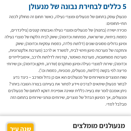
5 כללים לבחירת נבונה של מנעולן
מנעולן עוסק בתחום של מנעולים ומוצרי נעילה, כאשר תחום זה מחולק לכמה
תתי-תחומים:
מכירה ישירה (בחנות) של מנעולים ומוצרי נעילה ואבטחה קטנים (צילינדרים,
כספות ביתיות, שרשראות, מפתחות וכדומה); שיווק לבית הלקוח של מוצרי נעילה
ומיגון גדולים מסוגים שונים (דלתות פלדה, כספות עסקיות וכדומה); שיווק
והתקנה של מערכות מיגון וזיהוי לבית, למשרד או לרכב (מערכות אלקטרוניות,
מערכות ממוחשבות, מערכות מאסטר, קודניות לדלתות ולרכב, אימובילייזרים
וכדומה); שירות למוצרי נעילה ומיגון מותקנים (שדרוג, תיקון וכדומה); וכן שירותי
פריצה לפי בקשה (דלתות, מנעולים, מכוניות, כספות וכו').
טווח המוצרים והשירותים של מנעולנים הוא אם כן גדול ומורכב – כיצד נדע
לבחור מנעולן שיתאים לצרכינו ויידע לפתור את בעייתנו בצורה הטובה ביותר?
ניתן אומנם לומר שזו בעייה כללית שאינה אופיינית דווקא לתחום של מנעולנים
ומנעולים, אך המיגוון הגדול של מוצרים, שירותים ונותני שירותים בתחום הזה
מבלבל למדי.
מנעולנים מומלצים
שנה עיר