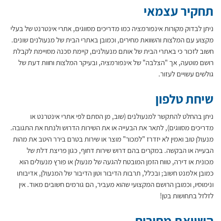
תחקיר עצמאי
ניתן לבדוק מקורות אינפורמציה כמו מדריכים מסווגים, אתרי אינטרנט של בעלי
מקצוע עם המלצות והשוואת מחירים, וכמובן באתרי הבית של מנעולנים שונים.
חשוב לזכור כי באתרי הבית של אותם מנעולנים, קיימת סכנה מסויימת לקבלת
רושם מוטעה, אך "הצלבה" של אינפורמציה, ובעיקר המלצות וחוות דעת של
גולשים עשויים לעזור.
שיחת טלפון
ניתן בהחלט להתקשר למנעולנים (שוב, מן הסתם לפי אתרי אינטרנט או
מדריכים מסווגים), לתאר את הבעייה או את השירות הדרוש ולנתח את התגובה.
מנעולן טוב ואמין לא יזדרז "למכור" מוצר או שירות בטרם בירר היטב את מהות
הבעייה או הבקשה. במקרים בהם דרוש שירות דחוף, כגון פריצת דלת של
מכונית או דירה, טווח הזמן המובטח להגעה של מנעולן או פורץ מנעולים הוא
כמובן אלמנט חשוב; ובכלל, תרבות הדיבור וטון הדיבור של המנעולן, אדיבותו
ונימוסיו, וכמובן הרושם המקצועי שהוא מעביר, הם גורמים חשובים מאוד. אין
לזלזל בתחושות בטן!
השוואת מחירים