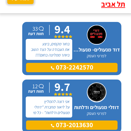
תל אביב
9.4
33
חוות דעת
בחור מקסים, ביצע
דוד מנעולים- מנעולן מוסמך
את העבודה על הצד הטוב
ביותר ממליצה בחום!!!!
לפרטי העסק
073-2242570
9.7
12
חוות דעת
אני רוצה להמליץ
דוזלי מנעולים ודלתות
על ליאור מחברת "דוזלי
מנעולים ודלתות" - כל מי
לפרטי העסק
שמחפש עבודה איכותית עם
073-2013630
יחס אישי ומקסים - ליאור
הוא הכתובת!