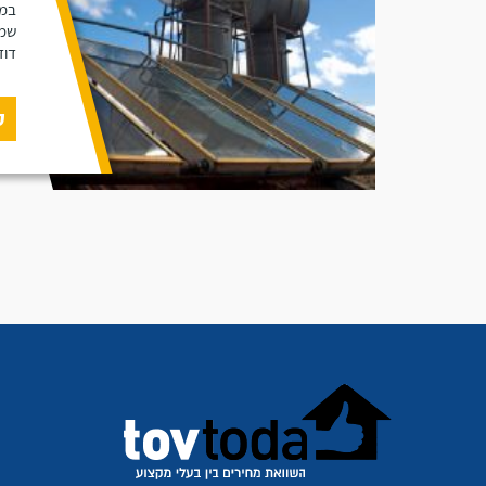
במא
שמש
דוד
ק