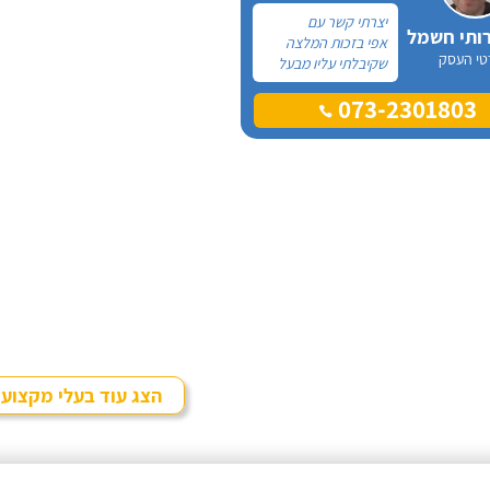
יצרתי קשר עם
רותי חשמל
אפי בזכות המלצה
טי העסק
שקיבלתי עליו מבעל
מקצוע אחר ובסופו של
073-2301803
דבר, התרשמתי ממנו
לטובה בשיחת הטלפון
אז הזמנתי אותו לתיקון
דוד שמש. אפי עמד
בדרישותיי!
הצג עוד בעלי מקצוע