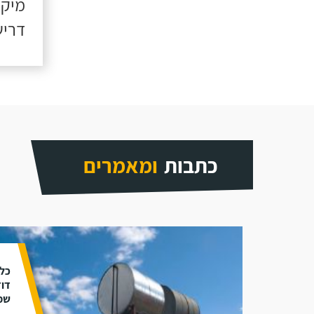
מיקו
דריש
כתבות
ומאמרים
כל 
דוד
שמ