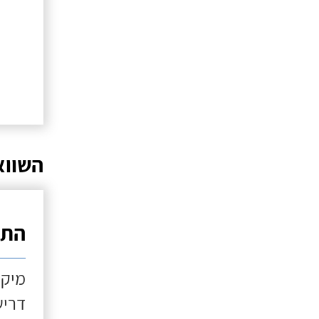
השווא
התקנ
מיקו
דריש