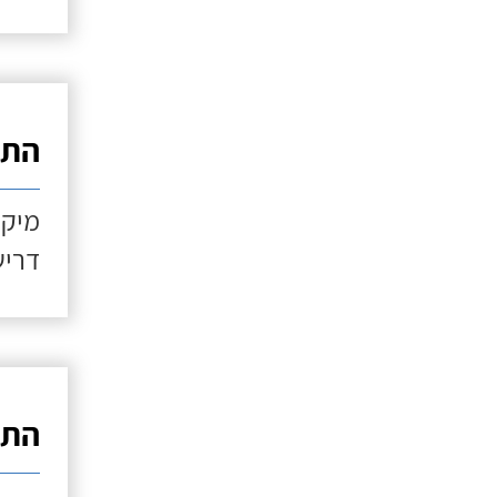
התקנ
מיקו
דריש
התקנ