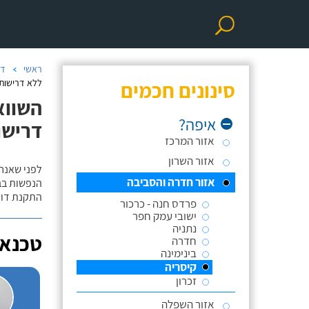
ראשי
דו
סינונים חכמים
ללא דרישות 
השווא
איפה?
דרישו
אזור המרכז
אזור השרון
לפני שאנח
אזור חדרה והסביבה
הנפשות בב
התקנת דוד
פרדס חנה - כרכור
ישובי עמק חפר
נתניה
טכנאי
חדרה
בינימינה
קיסריה
זכרון
אזור השפלה